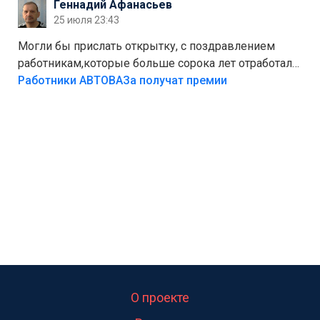
Геннадий Афанасьев
Штрафы мизерные.
25 июля 23:43
Могли бы прислать открытку, с поздравлением
работникам,которые больше сорока лет отработали
на предприятии.
Работники АВТОВАЗа получат премии
О проекте