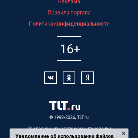
Реклама
Правила портала
Политика конфиденциальности
© 1998-2026, TLT.ru
При полном или частичном цитировании
материалов, ссылка на TLT.ru обязательна.
Уведомление об использовании файлов