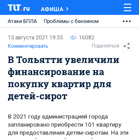
АФИША
Атаки БПЛА
Проблемы с бензином
АВТОВАЗ
13 августа 2021 19:55
16082
Ремонт Центральной площади
Поделиться
Комментировать
В Тольятти увеличили
Ремонт Обводного шоссе
финансирование на
Набережная Тольятти
покупку квартир для
Неделя Тольятти
детей-сирот
В 2021 году администрацией города
запланировано приобрести 101 квартиру
для предоставления детям-сиротам. На эти