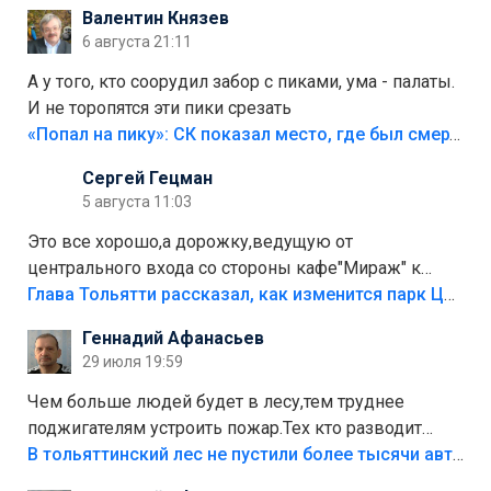
Валентин Князев
6 августа 21:11
А у того, кто соорудил забор с пиками, ума - палаты.
И не торопятся эти пики срезать
«Попал на пику»: СК показал место, где был смертельно травмирован ребенок в Тольятти
Сергей Гецман
5 августа 11:03
Это все хорошо,а дорожку,ведущую от
центрального входа со стороны кафе"Мираж" к
аттракционам слабо доделать?А то бордюры
Глава Тольятти рассказал, как изменится парк Центрального района
положили,а плитки не хватило,т.к.осенью и зимой
Геннадий Афанасьев
лежала в парке и испортилась.Да еще,видимо,часть
29 июля 19:59
украли.
Чем больше людей будет в лесу,тем труднее
поджигателям устроить пожар.Тех кто разводит
костры,тех надо безбожно штрафовать.Камер полно
В тольяттинский лес не пустили более тысячи автомобилей
стоит,почему водители всё равно едут в лес?