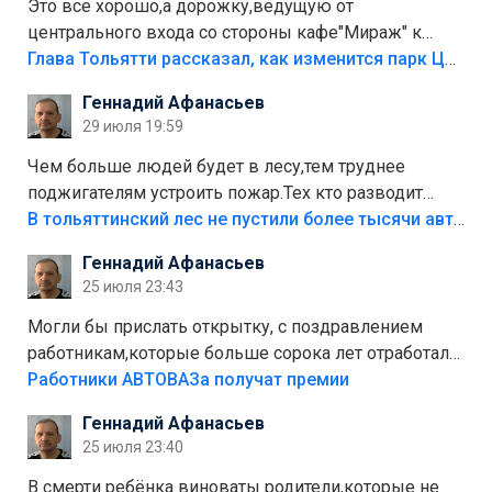
Это все хорошо,а дорожку,ведущую от
центрального входа со стороны кафе"Мираж" к
аттракционам слабо доделать?А то бордюры
Глава Тольятти рассказал, как изменится парк Центрального района
положили,а плитки не хватило,т.к.осенью и зимой
Геннадий Афанасьев
лежала в парке и испортилась.Да еще,видимо,часть
29 июля 19:59
украли.
Чем больше людей будет в лесу,тем труднее
поджигателям устроить пожар.Тех кто разводит
костры,тех надо безбожно штрафовать.Камер полно
В тольяттинский лес не пустили более тысячи автомобилей
стоит,почему водители всё равно едут в лес?
Геннадий Афанасьев
Штрафы мизерные.
25 июля 23:43
Могли бы прислать открытку, с поздравлением
работникам,которые больше сорока лет отработали
на предприятии.
Работники АВТОВАЗа получат премии
Геннадий Афанасьев
25 июля 23:40
В смерти ребёнка виноваты родители,которые не