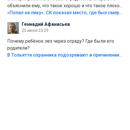
объяснили ему, что такое хорошо и что такое плохо!
Лезть через такой забор,верх безумия,есть же
«Попал на пику»: СК показал место, где был смертельно травмирован ребенок в Тольятти
калитка,ворота! Жалко ребёнка,но он сам выбрал
Геннадий Афанасьев
свою судьбу.
25 июля 23:29
Почему ребёнок лез через ограду? Где были его
родители?
В Тольятти охранника подозревают в причинении смерти ребенку