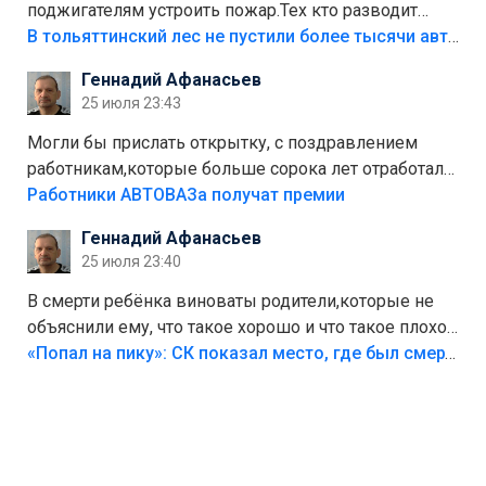
поджигателям устроить пожар.Тех кто разводит
костры,тех надо безбожно штрафовать.Камер полно
В тольяттинский лес не пустили более тысячи автомобилей
стоит,почему водители всё равно едут в лес?
Геннадий Афанасьев
Штрафы мизерные.
25 июля 23:43
Могли бы прислать открытку, с поздравлением
работникам,которые больше сорока лет отработали
на предприятии.
Работники АВТОВАЗа получат премии
Геннадий Афанасьев
25 июля 23:40
В смерти ребёнка виноваты родители,которые не
объяснили ему, что такое хорошо и что такое плохо!
Лезть через такой забор,верх безумия,есть же
«Попал на пику»: СК показал место, где был смертельно травмирован ребенок в Тольятти
калитка,ворота! Жалко ребёнка,но он сам выбрал
свою судьбу.