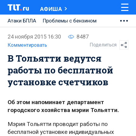
АФИША
Атаки БПЛА
Проблемы с бензином
АВТОВАЗ
24 ноября 2015 16:30
8487
Ремонт Центральной площади
Поделиться
Комментировать
В Тольятти ведутся
Ремонт Обводного шоссе
работы по бесплатной
Набережная Тольятти
установке счетчиков
Неделя Тольятти
Об этом напоминает департамент
городского хозяйства мэрии Тольятти.
Мэрия Тольятти проводит работы по
бесплатной установке индивидуальных