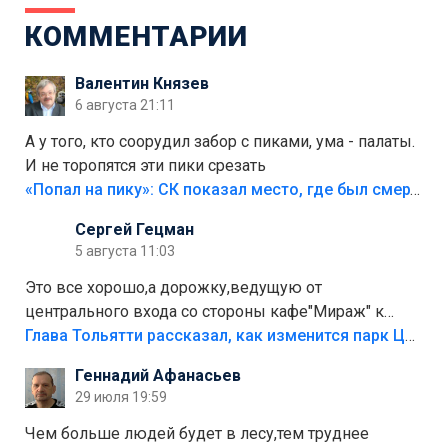
КОММЕНТАРИИ
Валентин Князев
6 августа 21:11
А у того, кто соорудил забор с пиками, ума - палаты.
И не торопятся эти пики срезать
«Попал на пику»: СК показал место, где был смертельно травмирован ребенок в Тольятти
Сергей Гецман
5 августа 11:03
Это все хорошо,а дорожку,ведущую от
центрального входа со стороны кафе"Мираж" к
аттракционам слабо доделать?А то бордюры
Глава Тольятти рассказал, как изменится парк Центрального района
положили,а плитки не хватило,т.к.осенью и зимой
Геннадий Афанасьев
лежала в парке и испортилась.Да еще,видимо,часть
29 июля 19:59
украли.
Чем больше людей будет в лесу,тем труднее