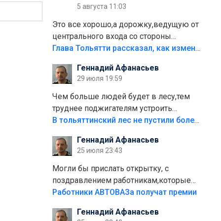
5 августа 11:03
Это все хорошо,а дорожку,ведущую от
центрального входа со стороны
кафе"Мираж" к аттракционам слабо
Глава Тольятти рассказал, как изменится парк Центрального района
доделать?А то бордюры положили,а
Геннадий Афанасьев
плитки не хватило,т.к.осенью и зимой
29 июля 19:59
лежала в парке и испортилась.Да
еще,видимо,часть украли.
Чем больше людей будет в лесу,тем
труднее поджигателям устроить
пожар.Тех кто разводит костры,тех
В тольяттинский лес не пустили более тысячи автомобилей
надо безбожно штрафовать.Камер
Геннадий Афанасьев
полно стоит,почему водители всё
25 июля 23:43
равно едут в лес? Штрафы мизерные.
Могли бы прислать открытку, с
поздравлением работникам,которые
больше сорока лет отработали на
Работники АВТОВАЗа получат премии
предприятии.
Геннадий Афанасьев