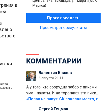
Центральная площадь, ул. Мира и ул. К.
трения в
Маркса)
лей.
а
Просмотреть результаты
влено
ьства о
КОММЕНТАРИИ
истки
Валентин Князев
6 августа 21:11
уйста,
А у того, кто соорудил забор с пиками,
 нажмите
ума - палаты. И не торопятся эти пики
срезать
«Попал на пику»: СК показал место, где был смертельно травмирован ребенок в Тольятти
Сергей Гецман