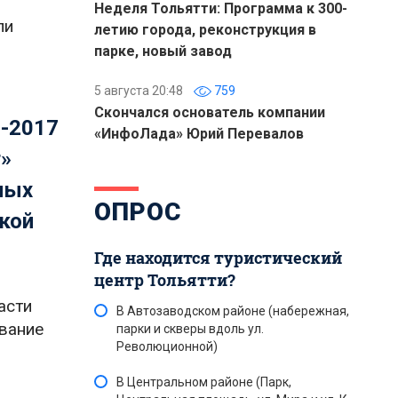
Неделя Тольятти: Программа к 300-
ли
летию города, реконструкция в
парке, новый завод
5 августа 20:48
759
Скончался основатель компании
7-2017
«ИнфоЛада» Юрий Перевалов
г»
ных
ОПРОС
ской
Где находится туристический
центр Тольятти?
асти
В Автозаводском районе (набережная,
вание
парки и скверы вдоль ул.
Революционной)
В Центральном районе (Парк,