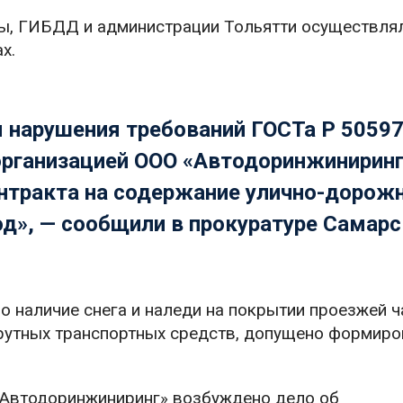
ры, ГИБДД и администрации Тольятти осуществля
х.
 нарушения требований ГОСТа Р 5059
организацией ООО «Автодоринжинирин
онтракта на содержание улично-дорож
од», — сообщили в прокуратуре Самар
о наличие снега и наледи на покрытии проезжей ч
шрутных транспортных средств, допущено формиро
«Автодоринжиниринг» возбуждено дело об