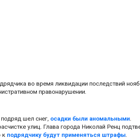
одрядчика во время ликвидации последствий ноя
нистративном правонарушении.
 подряд шел снег,
осадки были аномальными
.
расчистке улиц. Глава города Николай Ренц подтв
о к
подрядчику будут применяться штрафы
.