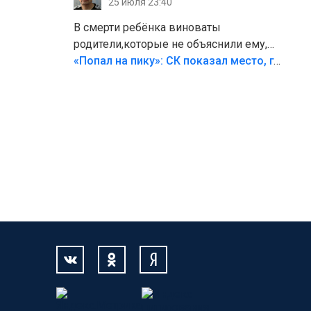
25 июля 23:40
В смерти ребёнка виноваты
родители,которые не объяснили ему,
что такое хорошо и что такое плохо!
«Попал на пику»: СК показал место, где был смертельно травмирован ребенок в Тольятти
Лезть через такой забор,верх
безумия,есть же калитка,ворота!
Жалко ребёнка,но он сам выбрал свою
судьбу.