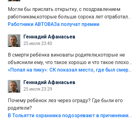
Могли бы прислать открытку, с поздравлением
работникам,которые больше сорока лет отработали
на предприятии.
Работники АВТОВАЗа получат премии
Геннадий Афанасьев
25 июля 23:40
В смерти ребёнка виноваты родители,которые не
объяснили ему, что такое хорошо и что такое плохо!
Лезть через такой забор,верх безумия,есть же
«Попал на пику»: СК показал место, где был смертельно травмирован ребенок в Тольятти
калитка,ворота! Жалко ребёнка,но он сам выбрал
Геннадий Афанасьев
свою судьбу.
25 июля 23:29
Почему ребёнок лез через ограду? Где были его
родители?
В Тольятти охранника подозревают в причинении смерти ребенку