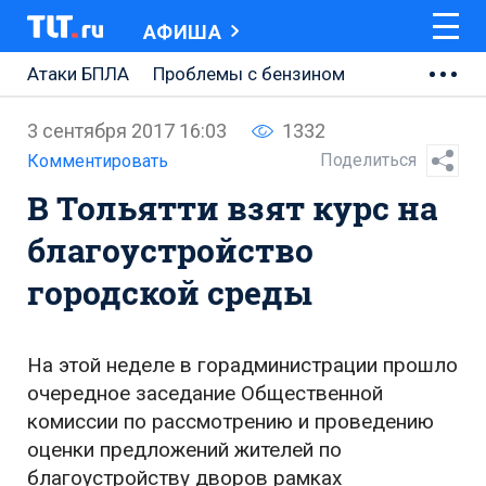
АФИША
Атаки БПЛА
Проблемы с бензином
АВТОВАЗ
3 сентября 2017 16:03
1332
Ремонт Центральной площади
Поделиться
Комментировать
В Тольятти взят курс на
Ремонт Обводного шоссе
благоустройство
Набережная Тольятти
городской среды
Неделя Тольятти
На этой неделе в горадминистрации прошло
очередное заседание Общественной
комиссии по рассмотрению и проведению
оценки предложений жителей по
благоустройству дворов рамках