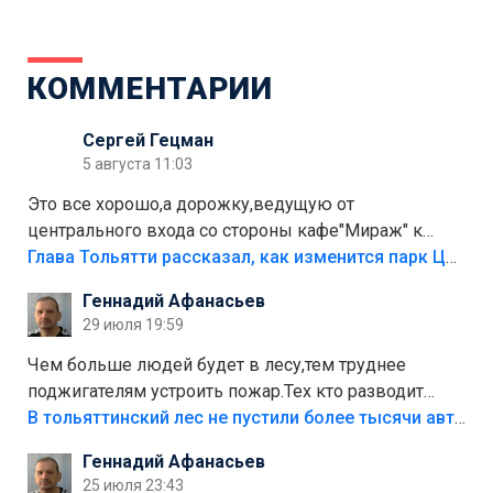
КОММЕНТАРИИ
Сергей Гецман
5 августа 11:03
Это все хорошо,а дорожку,ведущую от
центрального входа со стороны кафе"Мираж" к
аттракционам слабо доделать?А то бордюры
Глава Тольятти рассказал, как изменится парк Центрального района
положили,а плитки не хватило,т.к.осенью и зимой
Геннадий Афанасьев
лежала в парке и испортилась.Да еще,видимо,часть
29 июля 19:59
украли.
Чем больше людей будет в лесу,тем труднее
поджигателям устроить пожар.Тех кто разводит
костры,тех надо безбожно штрафовать.Камер полно
В тольяттинский лес не пустили более тысячи автомобилей
стоит,почему водители всё равно едут в лес?
Геннадий Афанасьев
Штрафы мизерные.
25 июля 23:43