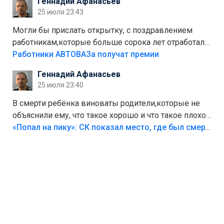
Геннадий Афанасьев
Штрафы мизерные.
25 июля 23:43
Могли бы прислать открытку, с поздравлением
работникам,которые больше сорока лет отработали
на предприятии.
Работники АВТОВАЗа получат премии
Геннадий Афанасьев
25 июля 23:40
В смерти ребёнка виноваты родители,которые не
объяснили ему, что такое хорошо и что такое плохо!
Лезть через такой забор,верх безумия,есть же
«Попал на пику»: СК показал место, где был смертельно травмирован ребенок в Тольятти
калитка,ворота! Жалко ребёнка,но он сам выбрал
свою судьбу.