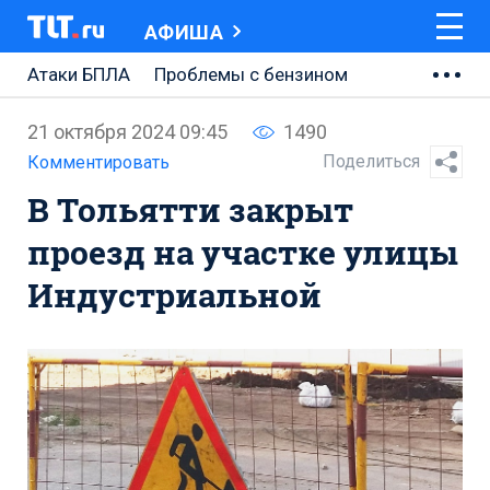
АФИША
Атаки БПЛА
Проблемы с бензином
АВТОВАЗ
21 октября 2024 09:45
1490
Ремонт Центральной площади
Поделиться
Комментировать
В Тольятти закрыт
Ремонт Обводного шоссе
проезд на участке улицы
Набережная Тольятти
Индустриальной
Неделя Тольятти