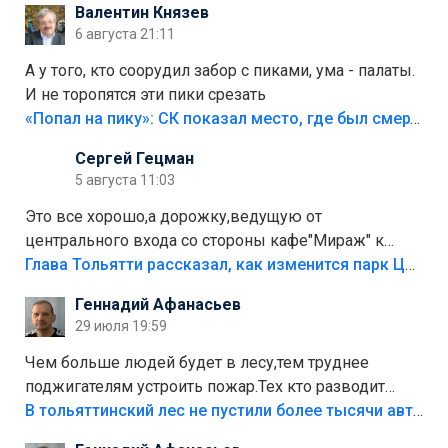
Валентин Князев
6 августа 21:11
А у того, кто соорудил забор с пиками, ума - палаты.
И не торопятся эти пики срезать
«Попал на пику»: СК показал место, где был смертельно травмирован ребенок в Тольятти
Сергей Гецман
5 августа 11:03
Это все хорошо,а дорожку,ведущую от
центрального входа со стороны кафе"Мираж" к
аттракционам слабо доделать?А то бордюры
Глава Тольятти рассказал, как изменится парк Центрального района
положили,а плитки не хватило,т.к.осенью и зимой
Геннадий Афанасьев
лежала в парке и испортилась.Да еще,видимо,часть
29 июля 19:59
украли.
Чем больше людей будет в лесу,тем труднее
поджигателям устроить пожар.Тех кто разводит
костры,тех надо безбожно штрафовать.Камер полно
В тольяттинский лес не пустили более тысячи автомобилей
стоит,почему водители всё равно едут в лес?