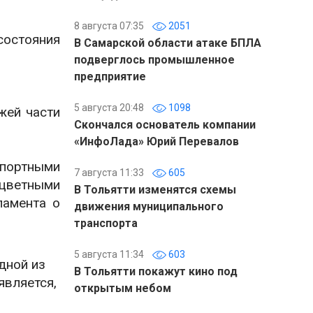
8 августа 07:35
2051
состояния
В Самарской области атаке БПЛА
подверглось промышленное
предприятие
5 августа 20:48
1098
жей части
Скончался основатель компании
«ИнфоЛада» Юрий Перевалов
портными
7 августа 11:33
605
 цветными
В Тольятти изменятся схемы
ламента о
движения муниципального
транспорта
5 августа 11:34
603
дной из
В Тольятти покажут кино под
является,
открытым небом