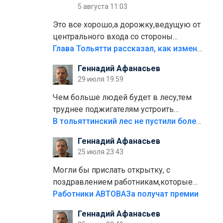
5 августа 11:03
Это все хорошо,а дорожку,ведущую от
центрального входа со стороны
кафе"Мираж" к аттракционам слабо
Глава Тольятти рассказал, как изменится парк Центрального района
доделать?А то бордюры положили,а
Геннадий Афанасьев
плитки не хватило,т.к.осенью и зимой
29 июля 19:59
лежала в парке и испортилась.Да
еще,видимо,часть украли.
Чем больше людей будет в лесу,тем
труднее поджигателям устроить
пожар.Тех кто разводит костры,тех
В тольяттинский лес не пустили более тысячи автомобилей
надо безбожно штрафовать.Камер
Геннадий Афанасьев
полно стоит,почему водители всё
25 июля 23:43
равно едут в лес? Штрафы мизерные.
Могли бы прислать открытку, с
поздравлением работникам,которые
больше сорока лет отработали на
Работники АВТОВАЗа получат премии
предприятии.
Геннадий Афанасьев