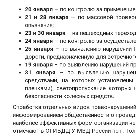
20 января
— по контролю за применение
21
и
28 января
— по массовой проверк
опьянения;
23
и
30 января
– на пешеходных переход
24 января
— по контролю за осуществле
25 января
– по выявлению нарушений П
дороги, предназначенну
19 января
– по выявлению нарушений пр
31 января
– по выявлению нарушени
средствами, на которых установлены
пленками), светопропускание которых 
безопасности колесных средств.
Отработка отдельных видов правонарушени
информированием общественности о проведе
наиболее эффективных форм организации нес
отмечают в ОГИБДД У МВД России по г. Тол