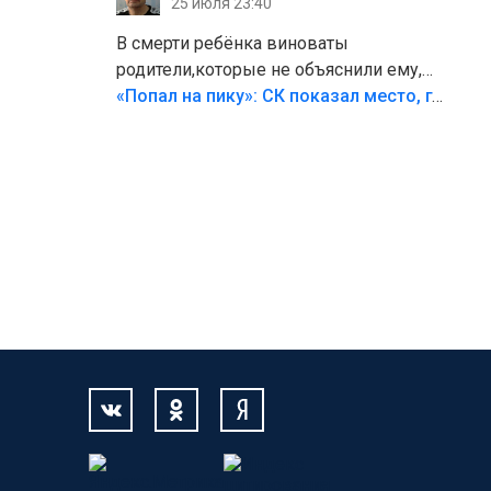
25 июля 23:40
В смерти ребёнка виноваты
родители,которые не объяснили ему,
что такое хорошо и что такое плохо!
«Попал на пику»: СК показал место, где был смертельно травмирован ребенок в Тольятти
Лезть через такой забор,верх
безумия,есть же калитка,ворота!
Жалко ребёнка,но он сам выбрал свою
судьбу.