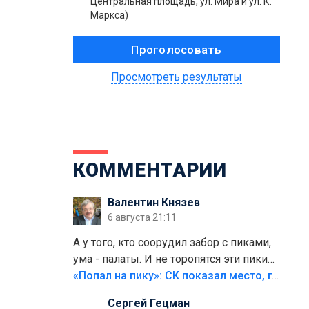
Центральная площадь, ул. Мира и ул. К.
Маркса)
Просмотреть результаты
КОММЕНТАРИИ
Валентин Князев
6 августа 21:11
А у того, кто соорудил забор с пиками,
ума - палаты. И не торопятся эти пики
срезать
«Попал на пику»: СК показал место, где был смертельно травмирован ребенок в Тольятти
Сергей Гецман