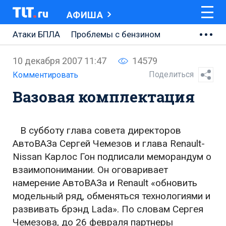
АФИША
Атаки БПЛА
Проблемы с бензином
АВТОВАЗ
10 декабря 2007 11:47
14579
Ремонт Центральной площади
Поделиться
Комментировать
Вазовая комплектация
Ремонт Обводного шоссе
Набережная Тольятти
В субботу глава совета директоров
Неделя Тольятти
АвтоВАЗа Сергей Чемезов и глава Renault-
Nissan Карлос Гон подписали меморандум о
взаимопонимании. Он оговаривает
намерение АвтоВАЗа и Renault «обновить
модельный ряд, обменяться технологиями и
развивать брэнд Lada». По словам Сергея
Чемезова, до 26 февраля партнеры