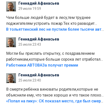
Геннадий Афанасьев
лежала в парке и испортилась.Да еще,видимо,часть
29 июля 19:59
украли.
Чем больше людей будет в лесу,тем труднее
поджигателям устроить пожар.Тех кто разводит
костры,тех надо безбожно штрафовать.Камер полно
В тольяттинский лес не пустили более тысячи автомобилей
стоит,почему водители всё равно едут в лес?
Геннадий Афанасьев
Штрафы мизерные.
25 июля 23:43
Могли бы прислать открытку, с поздравлением
работникам,которые больше сорока лет отработали
на предприятии.
Работники АВТОВАЗа получат премии
Геннадий Афанасьев
25 июля 23:40
В смерти ребёнка виноваты родители,которые не
объяснили ему, что такое хорошо и что такое плохо!
Лезть через такой забор,верх безумия,есть же
«Попал на пику»: СК показал место, где был смертельно травмирован ребенок в Тольятти
калитка,ворота! Жалко ребёнка,но он сам выбрал