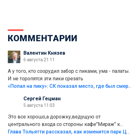
КОММЕНТАРИИ
Валентин Князев
6 августа 21:11
А у того, кто соорудил забор с пиками, ума - палаты.
И не торопятся эти пики срезать
«Попал на пику»: СК показал место, где был смертельно травмирован ребенок в Тольятти
Сергей Гецман
5 августа 11:03
Это все хорошо,а дорожку,ведущую от
центрального входа со стороны кафе"Мираж" к
аттракционам слабо доделать?А то бордюры
Глава Тольятти рассказал, как изменится парк Центрального района
положили,а плитки не хватило,т.к.осенью и зимой