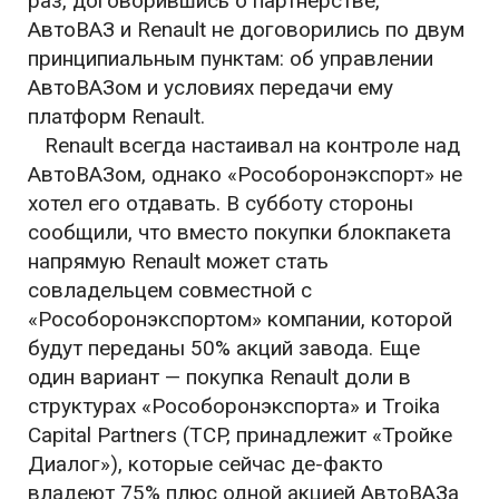
раз, договорившись о партнерстве,
АвтоВАЗ и Renault не договорились по двум
принципиальным пунктам: об управлении
АвтоВАЗом и условиях передачи ему
платформ Renault.
Renault всегда настаивал на контроле над
АвтоВАЗом, однако «Рособоронэкспорт» не
хотел его отдавать. В субботу стороны
сообщили, что вместо покупки блокпакета
напрямую Renault может стать
совладельцем совместной с
«Рособоронэкспортом» компании, которой
будут переданы 50% акций завода. Еще
один вариант — покупка Renault доли в
структурах «Рособоронэкспорта» и Troika
Capital Partners (TCP, принадлежит «Тройке
Диалог»), которые сейчас де-факто
владеют 75% плюс одной акцией АвтоВАЗа