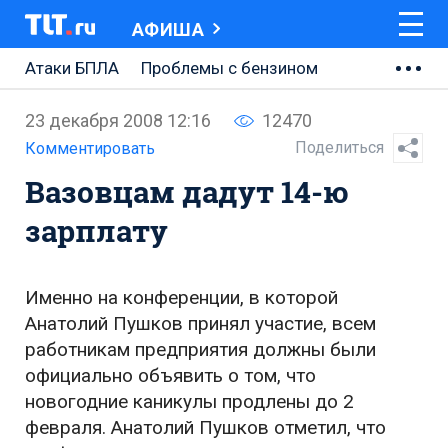
АФИША
Атаки БПЛА
Проблемы с бензином
АВТОВАЗ
23 декабря 2008 12:16
12470
Ремонт Центральной площади
Поделиться
Комментировать
Вазовцам дадут 14-ю
Ремонт Обводного шоссе
зарплату
Набережная Тольятти
Неделя Тольятти
Именно на конференции, в которой
Анатолий Пушков принял участие, всем
работникам предприятия должны были
официально объявить о том, что
новогодние каникулы продлены до 2
февраля. Анатолий Пушков отметил, что