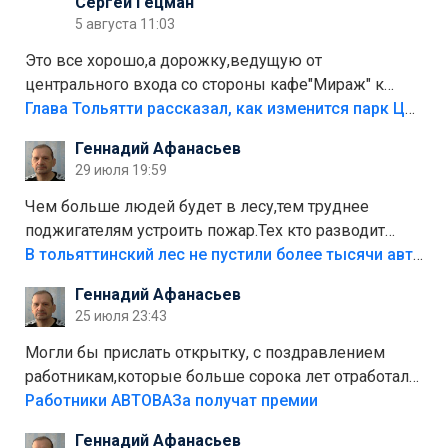
Сергей Гецман
5 августа 11:03
Это все хорошо,а дорожку,ведущую от
центрального входа со стороны кафе"Мираж" к
аттракционам слабо доделать?А то бордюры
Глава Тольятти рассказал, как изменится парк Центрального района
положили,а плитки не хватило,т.к.осенью и зимой
Геннадий Афанасьев
лежала в парке и испортилась.Да еще,видимо,часть
29 июля 19:59
украли.
Чем больше людей будет в лесу,тем труднее
поджигателям устроить пожар.Тех кто разводит
костры,тех надо безбожно штрафовать.Камер полно
В тольяттинский лес не пустили более тысячи автомобилей
стоит,почему водители всё равно едут в лес?
Геннадий Афанасьев
Штрафы мизерные.
25 июля 23:43
Могли бы прислать открытку, с поздравлением
работникам,которые больше сорока лет отработали
на предприятии.
Работники АВТОВАЗа получат премии
Геннадий Афанасьев