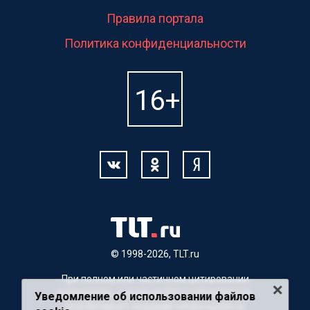
Правила портала
Политика конфиденциальности
© 1998-2026, TLT.ru
При полном или частичном цитировании
материалов, ссылка на TLT.ru обязательна.
Уведомление об использовании файлов
Для Интернет-изданий гиперссылка на