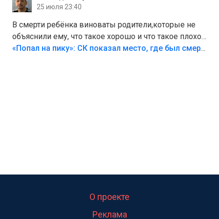
25 июля 23:40
В смерти ребёнка виноваты родители,которые не
объяснили ему, что такое хорошо и что такое плохо!
Лезть через такой забор,верх безумия,есть же
«Попал на пику»: СК показал место, где был смертельно травмирован ребенок в Тольятти
калитка,ворота! Жалко ребёнка,но он сам выбрал
свою судьбу.
О проекте
Реклама