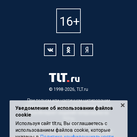
© 1998-2026, TLT.ru
При полном или частичном цитировании
материалов, ссылка на TLT.ru обязательна.
Уведомление об использовании файлов
Для Интернет-изданий гиперссылка на
cookie
TLT.ru
Используя сайт tlt.ru, Вы соглашаетесь с
Материалы с пометкой "Партнерский
использованием файлов cookie, которые
материал" публикуются на правах рекламы.
указаны в
Политике конфиденциальности
Редакция сайта не несет ответственности