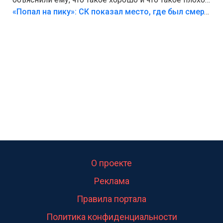
Лезть через такой забор,верх безумия,есть же
«Попал на пику»: СК показал место, где был смертельно травмирован ребенок в Тольятти
калитка,ворота! Жалко ребёнка,но он сам выбрал
свою судьбу.
О проекте
Реклама
Правила портала
Политика конфиденциальности