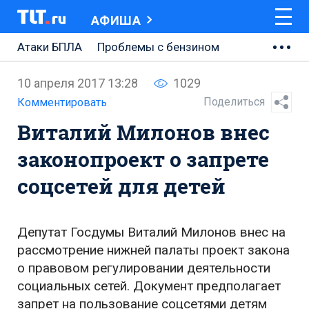
АФИША
Атаки БПЛА
Проблемы с бензином
АВТОВАЗ
10 апреля 2017 13:28
1029
Ремонт Центральной площади
Поделиться
Комментировать
Виталий Милонов внес
Ремонт Обводного шоссе
законопроект о запрете
Набережная Тольятти
соцсетей для детей
Неделя Тольятти
Депутат Госдумы Виталий Милонов внес на
рассмотрение нижней палаты проект закона
о правовом регулировании деятельности
социальных сетей. Документ предполагает
запрет на пользование соцсетями детям