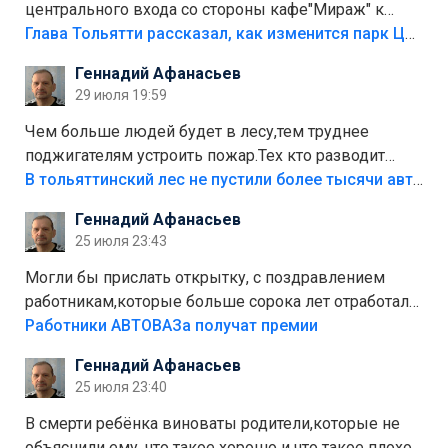
центрального входа со стороны кафе"Мираж" к
аттракционам слабо доделать?А то бордюры
Глава Тольятти рассказал, как изменится парк Центрального района
положили,а плитки не хватило,т.к.осенью и зимой
Геннадий Афанасьев
лежала в парке и испортилась.Да еще,видимо,часть
29 июля 19:59
украли.
Чем больше людей будет в лесу,тем труднее
поджигателям устроить пожар.Тех кто разводит
костры,тех надо безбожно штрафовать.Камер полно
В тольяттинский лес не пустили более тысячи автомобилей
стоит,почему водители всё равно едут в лес?
Геннадий Афанасьев
Штрафы мизерные.
25 июля 23:43
Могли бы прислать открытку, с поздравлением
работникам,которые больше сорока лет отработали
на предприятии.
Работники АВТОВАЗа получат премии
Геннадий Афанасьев
25 июля 23:40
В смерти ребёнка виноваты родители,которые не
объяснили ему, что такое хорошо и что такое плохо!