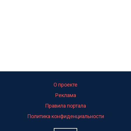
калитка,ворота! Жалко ребёнка,но он сам выбрал
свою судьбу.
О проекте
Реклама
Правила портала
Политика конфиденциальности