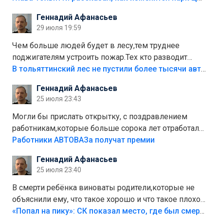
положили,а плитки не хватило,т.к.осенью и зимой
Геннадий Афанасьев
лежала в парке и испортилась.Да еще,видимо,часть
29 июля 19:59
украли.
Чем больше людей будет в лесу,тем труднее
поджигателям устроить пожар.Тех кто разводит
костры,тех надо безбожно штрафовать.Камер полно
В тольяттинский лес не пустили более тысячи автомобилей
стоит,почему водители всё равно едут в лес?
Геннадий Афанасьев
Штрафы мизерные.
25 июля 23:43
Могли бы прислать открытку, с поздравлением
работникам,которые больше сорока лет отработали
на предприятии.
Работники АВТОВАЗа получат премии
Геннадий Афанасьев
25 июля 23:40
В смерти ребёнка виноваты родители,которые не
объяснили ему, что такое хорошо и что такое плохо!
Лезть через такой забор,верх безумия,есть же
«Попал на пику»: СК показал место, где был смертельно травмирован ребенок в Тольятти