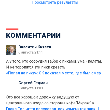
Просмотреть результаты
КОММЕНТАРИИ
Валентин Князев
6 августа 21:11
А у того, кто соорудил забор с пиками, ума - палаты.
И не торопятся эти пики срезать
«Попал на пику»: СК показал место, где был смертельно травмирован ребенок в Тольятти
Сергей Гецман
5 августа 11:03
Это все хорошо,а дорожку,ведущую от
центрального входа со стороны кафе"Мираж" к
аттракционам слабо доделать?А то бордюры
Глава Тольятти рассказал, как изменится парк Центрального района