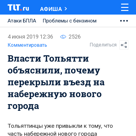
АФИША
Атаки БПЛА
Проблемы с бензином
АВТОВАЗ
4 июня 2019 12:36
2526
Ремонт Центральной площади
Поделиться
Комментировать
Власти Тольятти
Ремонт Обводного шоссе
объяснили, почему
Набережная Тольятти
перекрыли въезд на
Неделя Тольятти
набережную нового
города
Тольяттинцы уже привыкли к тому, что
часть набережной нового города