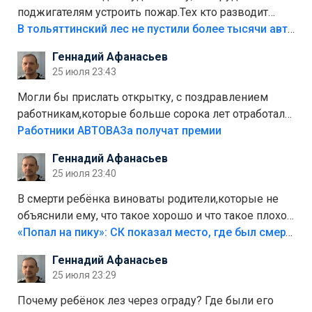
поджигателям устроить пожар.Тех кто разводит
костры,тех надо безбожно штрафовать.Камер полно
В тольяттинский лес не пустили более тысячи автомобилей
стоит,почему водители всё равно едут в лес?
Геннадий Афанасьев
Штрафы мизерные.
25 июля 23:43
Могли бы прислать открытку, с поздравлением
работникам,которые больше сорока лет отработали
на предприятии.
Работники АВТОВАЗа получат премии
Геннадий Афанасьев
25 июля 23:40
В смерти ребёнка виноваты родители,которые не
объяснили ему, что такое хорошо и что такое плохо!
Лезть через такой забор,верх безумия,есть же
«Попал на пику»: СК показал место, где был смертельно травмирован ребенок в Тольятти
калитка,ворота! Жалко ребёнка,но он сам выбрал
Геннадий Афанасьев
свою судьбу.
25 июля 23:29
Почему ребёнок лез через ограду? Где были его