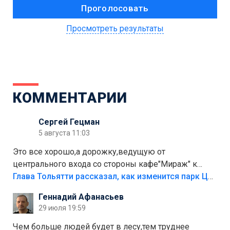
Просмотреть результаты
КОММЕНТАРИИ
Сергей Гецман
5 августа 11:03
Это все хорошо,а дорожку,ведущую от
центрального входа со стороны кафе"Мираж" к
аттракционам слабо доделать?А то бордюры
Глава Тольятти рассказал, как изменится парк Центрального района
положили,а плитки не хватило,т.к.осенью и зимой
Геннадий Афанасьев
лежала в парке и испортилась.Да еще,видимо,часть
29 июля 19:59
украли.
Чем больше людей будет в лесу,тем труднее