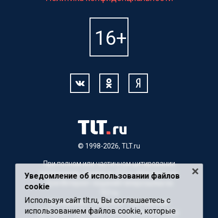
© 1998-2026, TLT.ru
При полном или частичном цитировании
материалов, ссылка на TLT.ru обязательна.
Уведомление об использовании файлов
Для Интернет-изданий гиперссылка на
cookie
TLT.ru
Используя сайт tlt.ru, Вы соглашаетесь с
Материалы с пометкой "Партнерский
использованием файлов cookie, которые
материал" публикуются на правах рекламы.