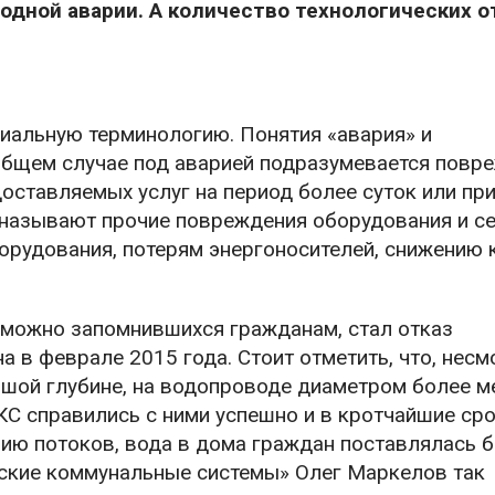
одной аварии. А количество технологических о
циальную терминологию. Понятия «авария» и
 общем случае под аварией подразумевается повр
оставляемых услуг на период более суток или пр
называют прочие повреждения оборудования и се
рудования, потерям энергоносителей, снижению 
озможно запомнившихся гражданам, стал отказ
 в феврале 2015 года. Стоит отметить, что, несм
шой глубине, на водопроводе диаметром более ме
КС справились с ними успешно и в кротчайшие сро
ию потоков, вода в дома граждан поставлялась б
ские коммунальные системы» Олег Маркелов так