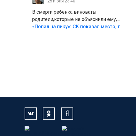
25 июля 23:40
В смерти ребёнка виноваты
родители,которые не объяснили ему,
что такое хорошо и что такое плохо!
«Попал на пику»: СК показал место, где был смертельно травмирован ребенок в Тольятти
Лезть через такой забор,верх
безумия,есть же калитка,ворота!
Жалко ребёнка,но он сам выбрал свою
судьбу.