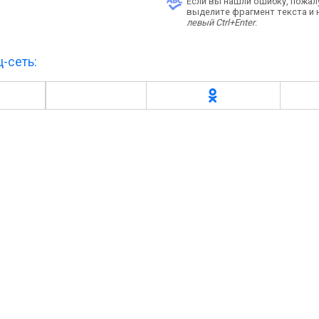
Если вы нашли ошибку, пожал
выделите фрагмент текста и
левый Ctrl+Enter
.
-сеть: