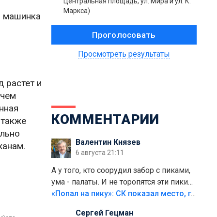
Центральная площадь, ул. Мира и ул. К.
Маркса)
я машинка
Просмотреть результаты
д растет и
 чем
нная
КОММЕНТАРИИ
 также
ельно
Валентин Князев
жанам.
6 августа 21:11
А у того, кто соорудил забор с пиками,
ума - палаты. И не торопятся эти пики
срезать
«Попал на пику»: СК показал место, где был смертельно травмирован ребенок в Тольятти
Сергей Гецман