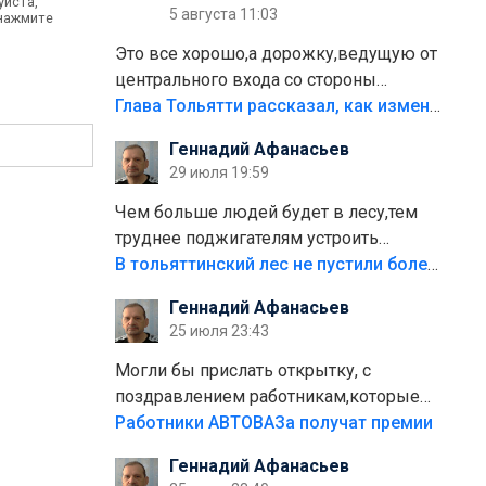
уйста,
5 августа 11:03
 нажмите
Это все хорошо,а дорожку,ведущую от
центрального входа со стороны
кафе"Мираж" к аттракционам слабо
Глава Тольятти рассказал, как изменится парк Центрального района
доделать?А то бордюры положили,а
Геннадий Афанасьев
плитки не хватило,т.к.осенью и зимой
29 июля 19:59
лежала в парке и испортилась.Да
еще,видимо,часть украли.
Чем больше людей будет в лесу,тем
труднее поджигателям устроить
пожар.Тех кто разводит костры,тех
В тольяттинский лес не пустили более тысячи автомобилей
надо безбожно штрафовать.Камер
Геннадий Афанасьев
полно стоит,почему водители всё
25 июля 23:43
равно едут в лес? Штрафы мизерные.
Могли бы прислать открытку, с
поздравлением работникам,которые
больше сорока лет отработали на
Работники АВТОВАЗа получат премии
предприятии.
Геннадий Афанасьев