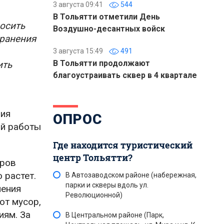
3 августа 09:41
544
В Тольятти отметили День
росить
Воздушно-десантных войск
транения
3 августа 15:49
491
В Тольятти продолжают
ить
благоустраивать сквер в 4 квартале
вия
ОПРОС
ой работы
Где находится туристический
центр Тольятти?
оров
 растет.
В Автозаводском районе (набережная,
парки и скверы вдоль ул.
ления
Революционной)
от мусор,
иям. За
В Центральном районе (Парк,