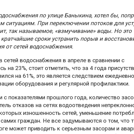
одоснабжения по улице Баныкина, хотел бы, поп
м ситуациям. При переключении потоков для ус
ит, так называемое, «взмучивание» воды. Но это
 кратчайшие сроки устранить порыв и восстанов
я от сетей водоснабжения.
в сетей водоснабжения в апреле в сравнении с
 на 23%, стоит отметить, что за 4 года присутст
зился на 61%, это является следствием ежедневн
зации оборудования и регулярной профилактики.
и с показателями прошлого года, количество зас
ель отказов на сетях водоотведения непреклонно
 которых изношенность сетей, уменьшение потреб
 самих граждан. Не все задумываются о том, что т
оге может приводить к серьезным засорам и авар