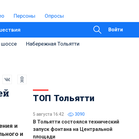
ео
Персоны
Опросы
шествия
Войти
 шоссе
Набережная Тольятти
ей
ТОП Тольятти
5 августа 16:42
3090
В Тольятти состоялся технический
ения и
запуск фонтана на Центральной
льного и
площади