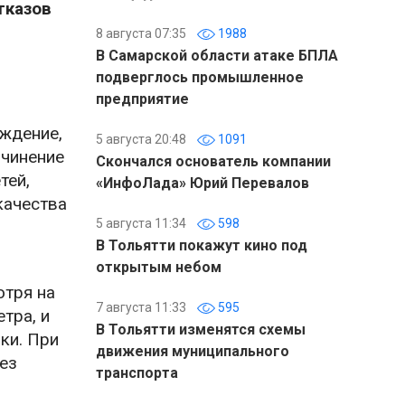
тказов
8 августа 07:35
1988
В Самарской области атаке БПЛА
подверглось промышленное
предприятие
еждение,
5 августа 20:48
1091
ичинение
Скончался основатель компании
тей,
«ИнфоЛада» Юрий Перевалов
качества
5 августа 11:34
598
В Тольятти покажут кино под
открытым небом
отря на
7 августа 11:33
595
тра, и
В Тольятти изменятся схемы
ки. При
движения муниципального
ез
транспорта