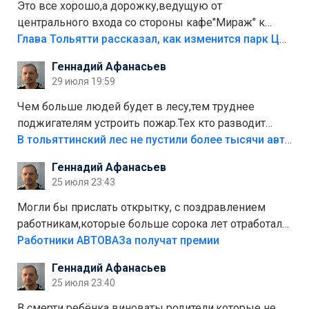
Это все хорошо,а дорожку,ведущую от
центрального входа со стороны кафе"Мираж" к
аттракционам слабо доделать?А то бордюры
Глава Тольятти рассказал, как изменится парк Центрального района
положили,а плитки не хватило,т.к.осенью и зимой
Геннадий Афанасьев
лежала в парке и испортилась.Да еще,видимо,часть
29 июля 19:59
украли.
Чем больше людей будет в лесу,тем труднее
поджигателям устроить пожар.Тех кто разводит
костры,тех надо безбожно штрафовать.Камер полно
В тольяттинский лес не пустили более тысячи автомобилей
стоит,почему водители всё равно едут в лес?
Геннадий Афанасьев
Штрафы мизерные.
25 июля 23:43
Могли бы прислать открытку, с поздравлением
работникам,которые больше сорока лет отработали
на предприятии.
Работники АВТОВАЗа получат премии
Геннадий Афанасьев
25 июля 23:40
В смерти ребёнка виноваты родители,которые не