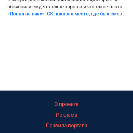
объяснили ему, что такое хорошо и что такое плохо!
Лезть через такой забор,верх безумия,есть же
«Попал на пику»: СК показал место, где был смертельно травмирован ребенок в Тольятти
калитка,ворота! Жалко ребёнка,но он сам выбрал
свою судьбу.
О проекте
Реклама
Правила портала