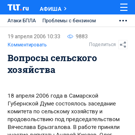
АФИША
Атаки БПЛА
Проблемы с бензином
АВТОВАЗ
19 апреля 2006 10:33
9883
Ремонт Центральной площади
Поделиться
Комментировать
Вопросы сельского
Ремонт Обводного шоссе
хозяйства
Набережная Тольятти
Неделя Тольятти
18 апреля 2006 года в Самарской
Губернской Думе состоялось заседание
комитета по сельскому хозяйству и
продовольствию под председательством
Вячеслава Брызгалова. В работе приняли
участие депутаты Андрей Кислов, Олег