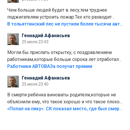
украли.
Чем больше людей будет в лесу,тем труднее
поджигателям устроить пожар.Тех кто разводит
костры,тех надо безбожно штрафовать.Камер полно
В тольяттинский лес не пустили более тысячи автомобилей
стоит,почему водители всё равно едут в лес?
Геннадий Афанасьев
Штрафы мизерные.
25 июля 23:43
Могли бы прислать открытку, с поздравлением
работникам,которые больше сорока лет отработали
на предприятии.
Работники АВТОВАЗа получат премии
Геннадий Афанасьев
25 июля 23:40
В смерти ребёнка виноваты родители,которые не
объяснили ему, что такое хорошо и что такое плохо!
Лезть через такой забор,верх безумия,есть же
«Попал на пику»: СК показал место, где был смертельно травмирован ребенок в Тольятти
калитка,ворота! Жалко ребёнка,но он сам выбрал
свою судьбу.