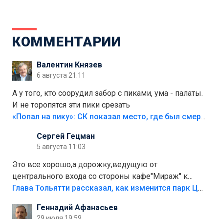
КОММЕНТАРИИ
Валентин Князев
6 августа 21:11
А у того, кто соорудил забор с пиками, ума - палаты.
И не торопятся эти пики срезать
«Попал на пику»: СК показал место, где был смертельно травмирован ребенок в Тольятти
Сергей Гецман
5 августа 11:03
Это все хорошо,а дорожку,ведущую от
центрального входа со стороны кафе"Мираж" к
аттракционам слабо доделать?А то бордюры
Глава Тольятти рассказал, как изменится парк Центрального района
положили,а плитки не хватило,т.к.осенью и зимой
Геннадий Афанасьев
лежала в парке и испортилась.Да еще,видимо,часть
29 июля 19:59