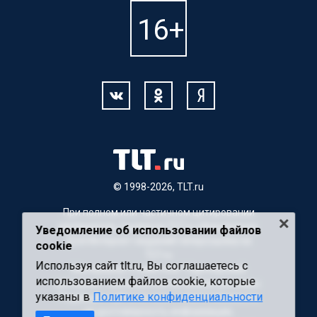
© 1998-2026, TLT.ru
При полном или частичном цитировании
материалов, ссылка на TLT.ru обязательна.
Уведомление об использовании файлов
Для Интернет-изданий гиперссылка на
cookie
TLT.ru
Используя сайт tlt.ru, Вы соглашаетесь с
Материалы с пометкой "Партнерский
использованием файлов cookie, которые
материал" публикуются на правах рекламы.
указаны в
Политике конфиденциальности
Редакция сайта не несет ответственности
за достоверность информации,