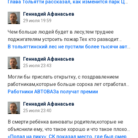
аттракционам слабо доделать?А то бордюры
Глава Тольятти рассказал, как изменится парк Центрального района
положили,а плитки не хватило,т.к.осенью и зимой
Геннадий Афанасьев
лежала в парке и испортилась.Да еще,видимо,часть
29 июля 19:59
украли.
Чем больше людей будет в лесу,тем труднее
поджигателям устроить пожар.Тех кто разводит
костры,тех надо безбожно штрафовать.Камер полно
В тольяттинский лес не пустили более тысячи автомобилей
стоит,почему водители всё равно едут в лес?
Геннадий Афанасьев
Штрафы мизерные.
25 июля 23:43
Могли бы прислать открытку, с поздравлением
работникам,которые больше сорока лет отработали
на предприятии.
Работники АВТОВАЗа получат премии
Геннадий Афанасьев
25 июля 23:40
В смерти ребёнка виноваты родители,которые не
объяснили ему, что такое хорошо и что такое плохо!
Лезть через такой забор,верх безумия,есть же
«Попал на пику»: СК показал место, где был смертельно травмирован ребенок в Тольятти