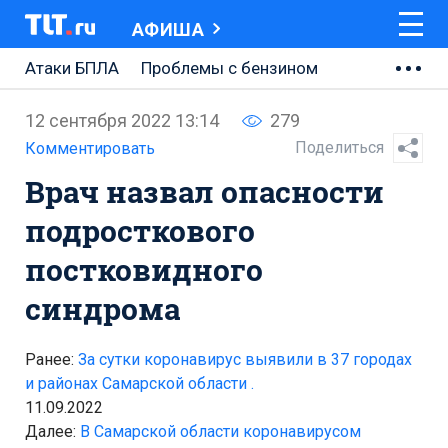
АФИША
Атаки БПЛА
Проблемы с бензином
АВТОВАЗ
12 сентября 2022 13:14
279
Ремонт Центральной площади
Поделиться
Комментировать
Врач назвал опасности
Ремонт Обводного шоссе
подросткового
Набережная Тольятти
постковидного
Неделя Тольятти
синдрома
Ранее:
За сутки коронавирус выявили в 37 городах
и районах Самарской области .
11.09.2022
Далее:
В Самарской области коронавирусом