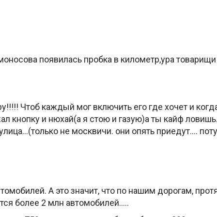
моносова появилась пробка в километр,ура товарищи
!!!! Чтоб каждый мог включить его где хочет и когд
ал кнопку и нюхай(а я стою и газую)а ты кайф лови
 улица…(только не москвичи. они опять приедут…. пот
втомобилей. А это значит, что по нашим дорогам, про
тся более 2 млн автомобилей…..