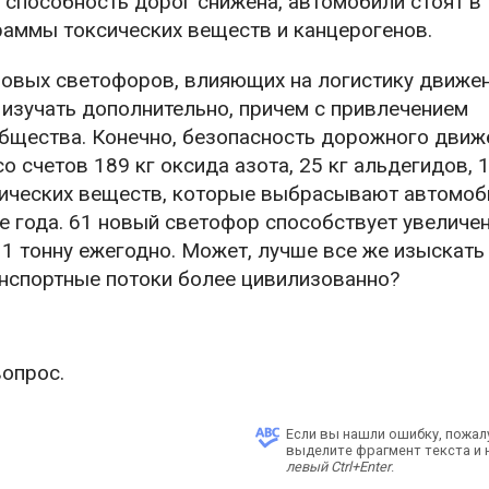
 способность дорог снижена, автомобили стоят в
аммы токсических веществ и канцерогенов.
новых светофоров, влияющих на логистику движе
 изучать дополнительно, причем с привлечением
бщества. Конечно, безопасность дорожного движ
о счетов 189 кг оксида азота, 25 кг альдегидов, 
сических веществ, которые выбрасывают автомоб
ие года. 61 новый светофор способствует увеличе
1 тонну ежегодно. Может, лучше все же изыскать 
анспортные потоки более цивилизованно?
опрос.
Если вы нашли ошибку, пожал
выделите фрагмент текста и
левый Ctrl+Enter
.