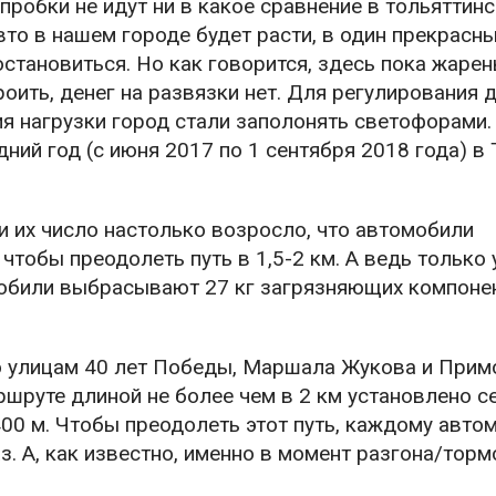
пробки не идут ни в какое сравнение в тольяттинс
вто в нашем городе будет расти, в один прекрасн
тановиться. Но как говорится, здесь пока жарен
оить, денег на развязки нет. Для регулирования 
я нагрузки город стали заполонять светофорами.
дний год (с июня 2017 по 1 сентября 2018 года) в
и их число настолько возросло, что автомобили
чтобы преодолеть путь в 1,5-2 км. А ведь только 
обили выбрасывают 27 кг загрязняющих компонен
о улицам 40 лет Победы, Маршала Жукова и При
шруте длиной не более чем в 2 км установлено се
400 м. Чтобы преодолеть этот путь, каждому авт
з. А, как известно, именно в момент разгона/тор