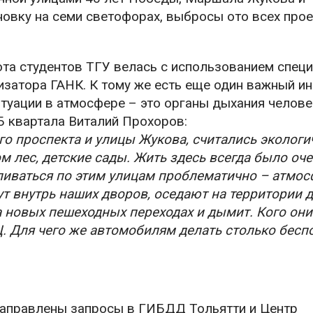
новку на семи светофорах, выбросы ото всех пр
ота студентов ТГУ велась с использованием спец
изатора ГАНК. К тому же есть еще один важный ин
туации в атмосфере – это органы дыхания челове
Б квартала Виталий Прохоров:
о проспекта и улицы Жукова, считались экологи
м лес, детские сады. Жить здесь всегда было оч
уливаться по этим улицам проблематично – атмо
т внутрь наших дворов, оседают на территории д
а новых пешеходных переходах и дымит. Кого они
Ц. Для чего же автомобилям делать столько бес
 направлены запросы в ГИБДД Тольятти и Центр