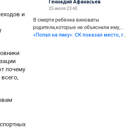
Геннадий Афанасьев
25 июля 23:40
реходов и
В смерти ребёнка виноваты
родители,которые не объяснили ему,
т
что такое хорошо и что такое плохо!
«Попал на пику»: СК показал место, где был смертельно травмирован ребенок в Тольятти
Лезть через такой забор,верх
безумия,есть же калитка,ворота!
новники
Жалко ребёнка,но он сам выбрал свою
изации
судьбу.
от почему
 всего,
ловам
нспортных