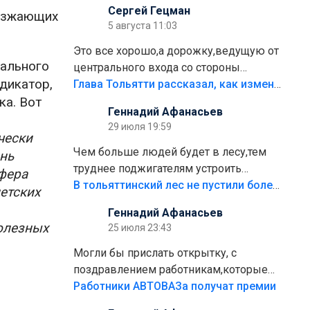
Сергей Гецман
оезжающих
5 августа 11:03
Это все хорошо,а дорожку,ведущую от
иального
центрального входа со стороны
дикатор,
кафе"Мираж" к аттракционам слабо
Глава Тольятти рассказал, как изменится парк Центрального района
ка. Вот
доделать?А то бордюры положили,а
Геннадий Афанасьев
плитки не хватило,т.к.осенью и зимой
29 июля 19:59
лежала в парке и испортилась.Да
чески
еще,видимо,часть украли.
Чем больше людей будет в лесу,тем
ень
труднее поджигателям устроить
сфера
пожар.Тех кто разводит костры,тех
В тольяттинский лес не пустили более тысячи автомобилей
етских
надо безбожно штрафовать.Камер
Геннадий Афанасьев
полно стоит,почему водители всё
полезных
25 июля 23:43
равно едут в лес? Штрафы мизерные.
Могли бы прислать открытку, с
поздравлением работникам,которые
больше сорока лет отработали на
Работники АВТОВАЗа получат премии
предприятии.