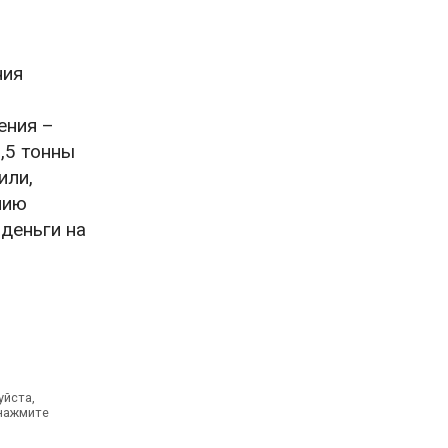
ния
ения –
1,5 тонны
или,
нию
деньги на
уйста,
 нажмите