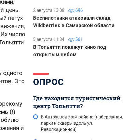
кими.
ый день
2 августа 13:08
696
ый петух
Беспилотники атаковали склад
движения,
Wildberries в Самарской области
 Их число
5 августа 11:34
561
 Тольятти
В Тольятти покажут кино под
открытым небом
у одного
ОПРОС
тов. Это
Где находится туристический
морскому
центр Тольятти?
мь (!)
В Автозаводском районе (набережная,
омобилю
парки и скверы вдоль ул.
можения и
Революционной)