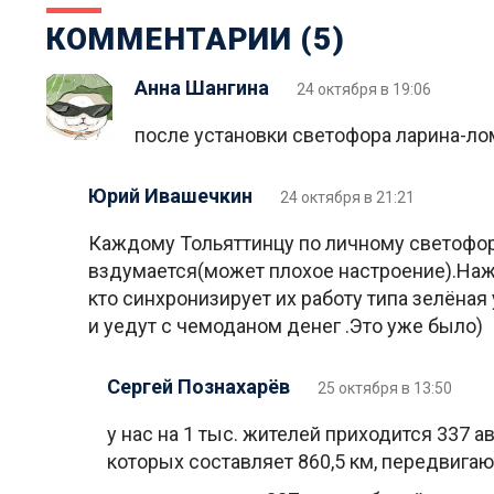
КОММЕНТАРИИ (5)
Анна Шангина
24 октября в 19:06
после установки светофора ларина-ло
Юрий Ивашечкин
24 октября в 21:21
Каждому Тольяттинцу по личному светофору!
вздумается(может плохое настроение).Наж
кто синхронизирует их работу типа зелёная
и уедут с чемоданом денег .Это уже было)
Сергей Познахарёв
25 октября в 13:50
у нас на 1 тыс. жителей приходится 337 а
которых составляет 860,5 км, передвигаю