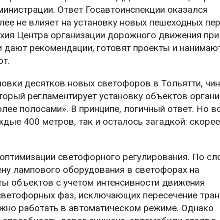
инистрации. Ответ Госавтоинспекции оказался
лее не влияет на установку новых пешеходных пе
рхия Центра организации дорожного движения при
и дают рекомендации, готовят проекты и нанимаю
от.
новки десятков новых светофоров в Тольятти, чи
торый регламентирует установку объектов орган
лее полосами». В принципе, логичный ответ. Но в
дые 400 метров, так и осталось загадкой: скорее
и оптимизации светофорного регулирования. По с
ену лампового оборудования в светофорах на
ты объектов с учетом интенсивности движения
 светофорных фаз, исключающих пересечение тра
лжно работать в автоматическом режиме. Однако