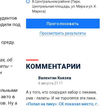
В Центральном районе (Парк,
Центральная площадь, ул. Мира и ул. К.
Маркса)
тудентов
одили под
Просмотреть результаты
 среду.
х, об
КОММЕНТАРИИ
четы –
и
Валентин Князев
6 августа 21:11
зельными
А у того, кто соорудил забор с пиками,
 авто в
ума - палаты. И не торопятся эти пики
ов. Ну а
срезать
«Попал на пику»: СК показал место, где был смертельно травмирован ребенок в Тольятти