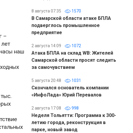
8 августа 07:35
1570
В Самарской области атаке БПЛА
подверглось промышленное
предприятие
г –
 лет
2 августа 14:09
1072
 часы наш
Атака БПЛА на склад WB: Жителей
Самарской области просят следить
еходных
за самочувствием
5 августа 20:48
1031
Скончался основатель компании
«ИнфоЛада» Юрий Перевалов
 тыс.
орых
2 августа 17:08
998
Неделя Тольятти: Программа к 300-
тствие
летию города, реконструкция в
стальных
парке, новый завод