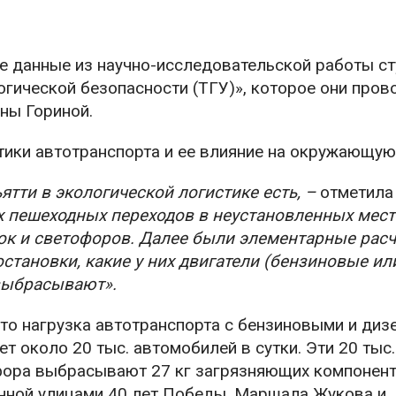
е данные из научно-исследовательской работы с
ической безопасности (ТГУ)», которое они пров
ны Гориной.
тики автотранспорта и ее влияние на окружающую
ятти в экологической логистике есть, –
отметила
х пешеходных переходов в неустановленных места
ок и светофоров. Далее были элементарные рас
становки, какие у них двигатели (бензиновые ил
 выбрасывают».
что нагрузка автотранспорта с бензиновыми и ди
т около 20 тыс. автомобилей в сутки. Эти 20 тыс.
фора выбрасывают 27 кг загрязняющих компонент
енной улицами 40 лет Победы, Маршала Жукова и