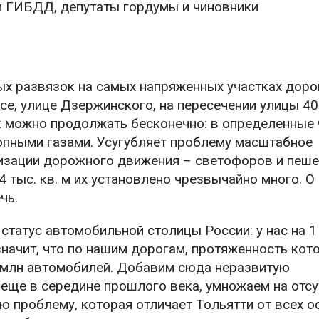
и ГИБДД, депутаты гордумы и чиновники
ых развязок на самых напряженных участках доро
, улице Дзержинского, на пересечении улицы 40
к можно продолжать бесконечно: в определенные
опными газами. Усугубляет проблему масштабное
низации дорожного движения – светофоров и пеш
 тыс. кв. м их установлено чрезвычайно много. О
чь.
статус автомобильной столицы России: у нас на 1
значит, что по нашим дорогам, протяженность кот
2 млн автомобилей. Добавим сюда неразвитую
 еще в середине прошлого века, умножаем на отсу
ю проблему, которая отличает Тольятти от всех о