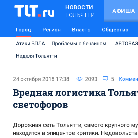
НОВОСТИ
АФИША
ТОЛЬЯТТИ
Город
Регион
Власть
Общество
Атаки БПЛА
Проблемы с бензином
АВТОВАЗ
Неделя Тольятти
24 октября 2018 17:38
2093
5
Коммен
Вредная логистика Тольят
светофоров
Дорожная сеть Тольятти, самого крупного м
находится в эпицентре критики. Недовольст