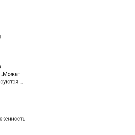
!
а
шь…Может
усуются….
тяженность