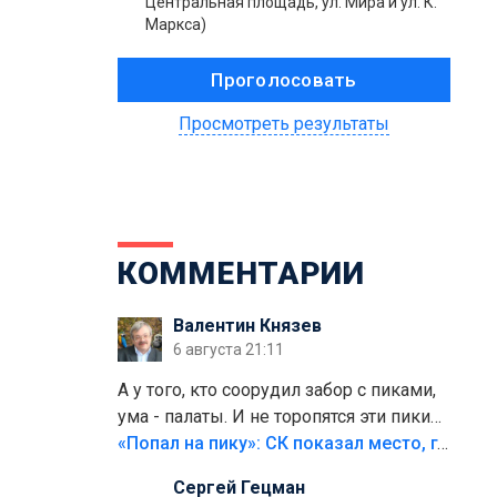
Центральная площадь, ул. Мира и ул. К.
Маркса)
Просмотреть результаты
КОММЕНТАРИИ
Валентин Князев
6 августа 21:11
А у того, кто соорудил забор с пиками,
ума - палаты. И не торопятся эти пики
срезать
«Попал на пику»: СК показал место, где был смертельно травмирован ребенок в Тольятти
Сергей Гецман