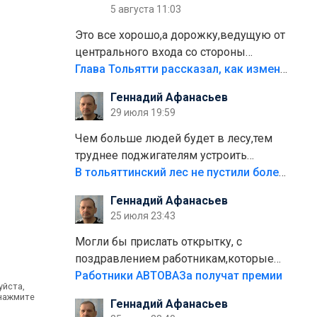
5 августа 11:03
Это все хорошо,а дорожку,ведущую от
центрального входа со стороны
кафе"Мираж" к аттракционам слабо
Глава Тольятти рассказал, как изменится парк Центрального района
доделать?А то бордюры положили,а
Геннадий Афанасьев
плитки не хватило,т.к.осенью и зимой
29 июля 19:59
лежала в парке и испортилась.Да
еще,видимо,часть украли.
Чем больше людей будет в лесу,тем
труднее поджигателям устроить
пожар.Тех кто разводит костры,тех
В тольяттинский лес не пустили более тысячи автомобилей
надо безбожно штрафовать.Камер
Геннадий Афанасьев
полно стоит,почему водители всё
25 июля 23:43
равно едут в лес? Штрафы мизерные.
Могли бы прислать открытку, с
поздравлением работникам,которые
больше сорока лет отработали на
Работники АВТОВАЗа получат премии
уйста,
предприятии.
 нажмите
Геннадий Афанасьев