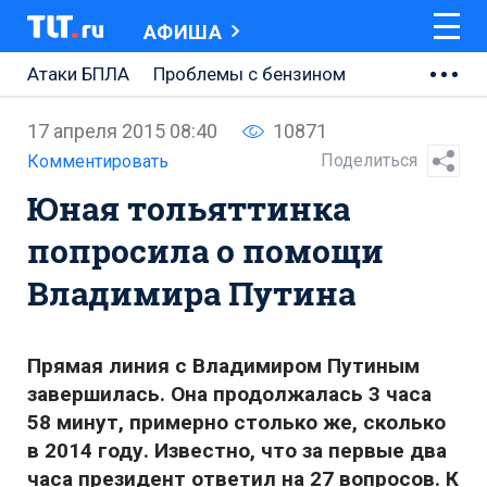
АФИША
Атаки БПЛА
Проблемы с бензином
АВТОВАЗ
17 апреля 2015 08:40
10871
Ремонт Центральной площади
Поделиться
Комментировать
Юная тольяттинка
Ремонт Обводного шоссе
попросила о помощи
Набережная Тольятти
Владимира Путина
Неделя Тольятти
Прямая линия с Владимиром Путиным
завершилась. Она продолжалась 3 часа
58 минут, примерно столько же, сколько
в 2014 году. Известно, что за первые два
часа президент ответил на 27 вопросов. К