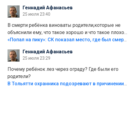
Геннадий Афанасьев
25 июля 23:40
В смерти ребёнка виноваты родители,которые не
объяснили ему, что такое хорошо и что такое плохо!
Лезть через такой забор,верх безумия,есть же
«Попал на пику»: СК показал место, где был смертельно травмирован ребенок в Тольятти
калитка,ворота! Жалко ребёнка,но он сам выбрал
Геннадий Афанасьев
свою судьбу.
25 июля 23:29
Почему ребёнок лез через ограду? Где были его
родители?
В Тольятти охранника подозревают в причинении смерти ребенку