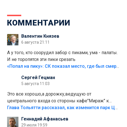
КОММЕНТАРИИ
Валентин Князев
6 августа 21:11
А у того, кто соорудил забор с пиками, ума - палаты.
И не торопятся эти пики срезать
«Попал на пику»: СК показал место, где был смертельно травмирован ребенок в Тольятти
Сергей Гецман
5 августа 11:03
Это все хорошо,а дорожку,ведущую от
центрального входа со стороны кафе"Мираж" к
аттракционам слабо доделать?А то бордюры
Глава Тольятти рассказал, как изменится парк Центрального района
положили,а плитки не хватило,т.к.осенью и зимой
Геннадий Афанасьев
лежала в парке и испортилась.Да еще,видимо,часть
29 июля 19:59