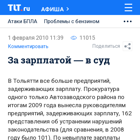
АФИША
Атаки БПЛА
Проблемы с бензином
АВТОВАЗ
1 февраля 2010 11:39
11015
Ремонт Центральной площади
Поделиться
Комментировать
За зарплатой — в суд
Ремонт Обводного шоссе
Набережная Тольятти
В Тольятти все больше предприятий,
Неделя Тольятти
задерживающих зарплату. Прокуратура
одного только Автозаводского района по
итогам 2009 года вынесла руководителям
предприятий, задерживающих зарплату, 162
представления об устранении нарушений
законодательства (для сравнения, в 2008
году было 101). По невыплате зарплаты