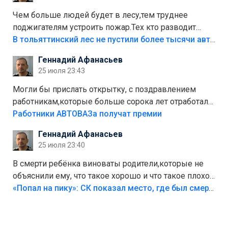
украли.
Чем больше людей будет в лесу,тем труднее
поджигателям устроить пожар.Тех кто разводит
костры,тех надо безбожно штрафовать.Камер полно
В тольяттинский лес не пустили более тысячи автомобилей
стоит,почему водители всё равно едут в лес?
Геннадий Афанасьев
Штрафы мизерные.
25 июля 23:43
Могли бы прислать открытку, с поздравлением
работникам,которые больше сорока лет отработали
на предприятии.
Работники АВТОВАЗа получат премии
Геннадий Афанасьев
25 июля 23:40
В смерти ребёнка виноваты родители,которые не
объяснили ему, что такое хорошо и что такое плохо!
Лезть через такой забор,верх безумия,есть же
«Попал на пику»: СК показал место, где был смертельно травмирован ребенок в Тольятти
калитка,ворота! Жалко ребёнка,но он сам выбрал
свою судьбу.