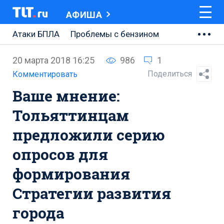
АФИША
Атаки БПЛА
Проблемы с бензином
АВТОВАЗ
20 марта 2018 16:25
986
1
Ремонт Центральной площади
Поделиться
Комментировать
Ваше мнение:
Ремонт Обводного шоссе
Тольяттинцам
Набережная Тольятти
предложили серию
Неделя Тольятти
опросов для
формирования
Стратегии развития
города