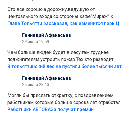
Это все хорошо,а дорожку,ведущую от
центрального входа со стороны кафе"Мираж" к
аттракционам слабо доделать?А то бордюры
Глава Тольятти рассказал, как изменится парк Центрального района
положили,а плитки не хватило,т.к.осенью и зимой
Геннадий Афанасьев
лежала в парке и испортилась.Да еще,видимо,часть
29 июля 19:59
украли.
Чем больше людей будет в лесу,тем труднее
поджигателям устроить пожар.Тех кто разводит
костры,тех надо безбожно штрафовать.Камер полно
В тольяттинский лес не пустили более тысячи автомобилей
стоит,почему водители всё равно едут в лес?
Геннадий Афанасьев
Штрафы мизерные.
25 июля 23:43
Могли бы прислать открытку, с поздравлением
работникам,которые больше сорока лет отработали
на предприятии.
Работники АВТОВАЗа получат премии