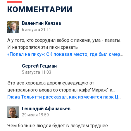
КОММЕНТАРИИ
Валентин Князев
6 августа 21:11
А у того, кто соорудил забор с пиками, ума - палаты.
И не торопятся эти пики срезать
«Попал на пику»: СК показал место, где был смертельно травмирован ребенок в Тольятти
Сергей Гецман
5 августа 11:03
Это все хорошо,а дорожку,ведущую от
центрального входа со стороны кафе"Мираж" к
аттракционам слабо доделать?А то бордюры
Глава Тольятти рассказал, как изменится парк Центрального района
положили,а плитки не хватило,т.к.осенью и зимой
Геннадий Афанасьев
лежала в парке и испортилась.Да еще,видимо,часть
29 июля 19:59
украли.
Чем больше людей будет в лесу,тем труднее