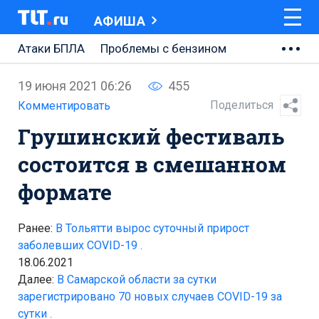
АФИША
Атаки БПЛА
Проблемы с бензином
АВТОВАЗ
19 июня 2021 06:26
455
Ремонт Центральной площади
Поделиться
Комментировать
Грушинский фестиваль
Ремонт Обводного шоссе
состоится в смешанном
Набережная Тольятти
формате
Неделя Тольятти
Ранее:
В Тольятти вырос суточный прирост
заболевших COVID-19 .
18.06.2021
Далее:
В Самарской области за сутки
зарегистрировано 70 новых случаев COVID-19 за
сутки .