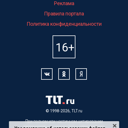
Реклама
Правила портала
Политика конфиденциальности
© 1998-2026, TLT.ru
При полном или частичном цитировании
материалов, ссылка на TLT.ru обязательна.