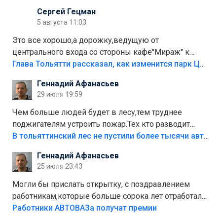
Сергей Гецман
5 августа 11:03
Это все хорошо,а дорожку,ведущую от
центрального входа со стороны кафе"Мираж" к
аттракционам слабо доделать?А то бордюры
Глава Тольятти рассказал, как изменится парк Центрального района
положили,а плитки не хватило,т.к.осенью и зимой
Геннадий Афанасьев
лежала в парке и испортилась.Да еще,видимо,часть
29 июля 19:59
украли.
Чем больше людей будет в лесу,тем труднее
поджигателям устроить пожар.Тех кто разводит
костры,тех надо безбожно штрафовать.Камер полно
В тольяттинский лес не пустили более тысячи автомобилей
стоит,почему водители всё равно едут в лес?
Геннадий Афанасьев
Штрафы мизерные.
25 июля 23:43
Могли бы прислать открытку, с поздравлением
работникам,которые больше сорока лет отработали
на предприятии.
Работники АВТОВАЗа получат премии