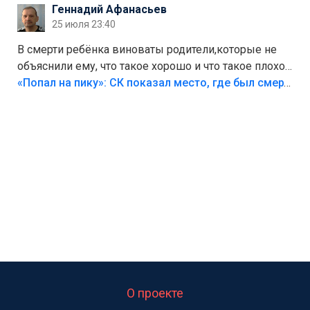
Геннадий Афанасьев
25 июля 23:40
В смерти ребёнка виноваты родители,которые не
объяснили ему, что такое хорошо и что такое плохо!
Лезть через такой забор,верх безумия,есть же
«Попал на пику»: СК показал место, где был смертельно травмирован ребенок в Тольятти
калитка,ворота! Жалко ребёнка,но он сам выбрал
свою судьбу.
О проекте