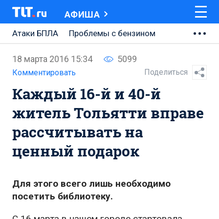
АФИША
Атаки БПЛА
Проблемы с бензином
АВТОВАЗ
18 марта 2016 15:34
5099
Ремонт Центральной площади
Поделиться
Комментировать
Каждый 16-й и 40-й
Ремонт Обводного шоссе
житель Тольятти вправе
Набережная Тольятти
рассчитывать на
Неделя Тольятти
ценный подарок
Для этого всего лишь необходимо
посетить библиотеку.
С 16 марта в нашем городе стартовала