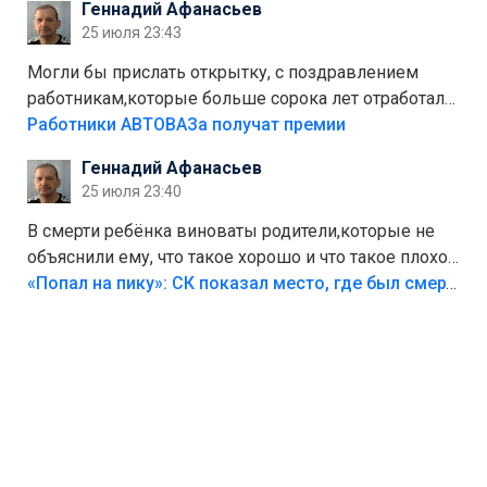
Геннадий Афанасьев
Штрафы мизерные.
25 июля 23:43
Могли бы прислать открытку, с поздравлением
работникам,которые больше сорока лет отработали
на предприятии.
Работники АВТОВАЗа получат премии
Геннадий Афанасьев
25 июля 23:40
В смерти ребёнка виноваты родители,которые не
объяснили ему, что такое хорошо и что такое плохо!
Лезть через такой забор,верх безумия,есть же
«Попал на пику»: СК показал место, где был смертельно травмирован ребенок в Тольятти
калитка,ворота! Жалко ребёнка,но он сам выбрал
свою судьбу.