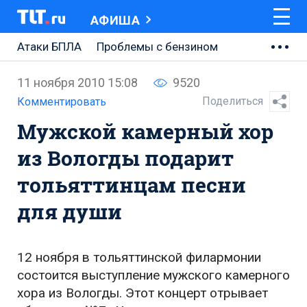
АФИША
Атаки БПЛА
Проблемы с бензином
АВТОВАЗ
11 ноября 2010 15:08
9520
Ремонт Центральной площади
Поделиться
Комментировать
Мужской камерный хор
Ремонт Обводного шоссе
из Вологды подарит
Набережная Тольятти
тольяттинцам песни
Неделя Тольятти
для души
12 ноября в тольяттинской филармонии
состоится выступление мужского камерного
хора из Вологды. Этот концерт отрывает