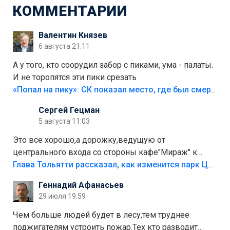
КОММЕНТАРИИ
Валентин Князев
6 августа 21:11
А у того, кто соорудил забор с пиками, ума - палаты.
И не торопятся эти пики срезать
«Попал на пику»: СК показал место, где был смертельно травмирован ребенок в Тольятти
Сергей Гецман
5 августа 11:03
Это все хорошо,а дорожку,ведущую от
центрального входа со стороны кафе"Мираж" к
аттракционам слабо доделать?А то бордюры
Глава Тольятти рассказал, как изменится парк Центрального района
положили,а плитки не хватило,т.к.осенью и зимой
Геннадий Афанасьев
лежала в парке и испортилась.Да еще,видимо,часть
29 июля 19:59
украли.
Чем больше людей будет в лесу,тем труднее
поджигателям устроить пожар.Тех кто разводит