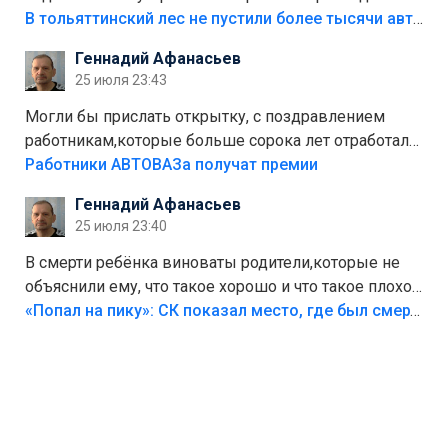
костры,тех надо безбожно штрафовать.Камер полно
В тольяттинский лес не пустили более тысячи автомобилей
стоит,почему водители всё равно едут в лес?
Геннадий Афанасьев
Штрафы мизерные.
25 июля 23:43
Могли бы прислать открытку, с поздравлением
работникам,которые больше сорока лет отработали
на предприятии.
Работники АВТОВАЗа получат премии
Геннадий Афанасьев
25 июля 23:40
В смерти ребёнка виноваты родители,которые не
объяснили ему, что такое хорошо и что такое плохо!
Лезть через такой забор,верх безумия,есть же
«Попал на пику»: СК показал место, где был смертельно травмирован ребенок в Тольятти
калитка,ворота! Жалко ребёнка,но он сам выбрал
свою судьбу.