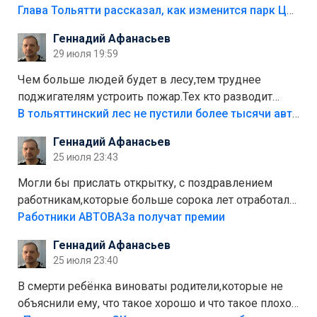
аттракционам слабо доделать?А то бордюры
Глава Тольятти рассказал, как изменится парк Центрального района
положили,а плитки не хватило,т.к.осенью и зимой
Геннадий Афанасьев
лежала в парке и испортилась.Да еще,видимо,часть
29 июля 19:59
украли.
Чем больше людей будет в лесу,тем труднее
поджигателям устроить пожар.Тех кто разводит
костры,тех надо безбожно штрафовать.Камер полно
В тольяттинский лес не пустили более тысячи автомобилей
стоит,почему водители всё равно едут в лес?
Геннадий Афанасьев
Штрафы мизерные.
25 июля 23:43
Могли бы прислать открытку, с поздравлением
работникам,которые больше сорока лет отработали
на предприятии.
Работники АВТОВАЗа получат премии
Геннадий Афанасьев
25 июля 23:40
В смерти ребёнка виноваты родители,которые не
объяснили ему, что такое хорошо и что такое плохо!