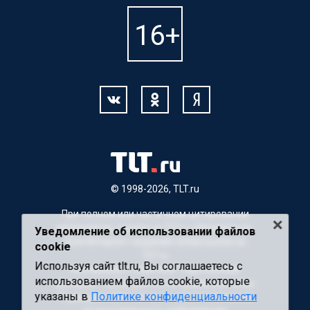
© 1998-2026, TLT.ru
При полном или частичном цитировании
материалов, ссылка на TLT.ru обязательна.
Уведомление об использовании файлов
Для Интернет-изданий гиперссылка на
cookie
TLT.ru
Используя сайт tlt.ru, Вы соглашаетесь с
Материалы с пометкой "Партнерский
использованием файлов cookie, которые
материал" публикуются на правах рекламы.
указаны в
Политике конфиденциальности
Редакция сайта не несет ответственности