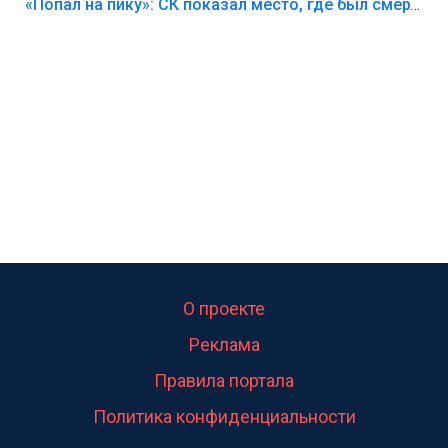
Лезть через такой забор,верх безумия,есть же
«Попал на пику»: СК показал место, где был смертельно травмирован ребенок в Тольятти
калитка,ворота! Жалко ребёнка,но он сам выбрал
свою судьбу.
О проекте
Реклама
Правила портала
Политика конфиденциальности