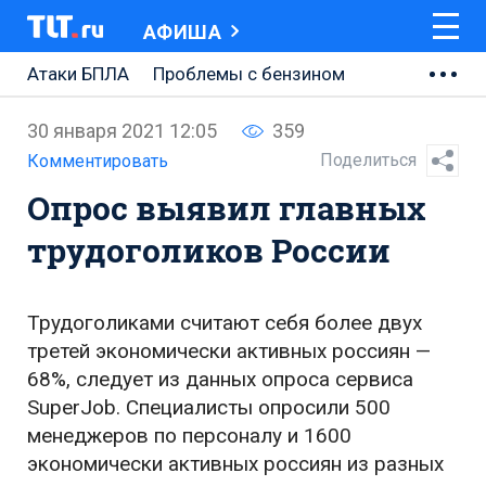
АФИША
Атаки БПЛА
Проблемы с бензином
АВТОВАЗ
30 января 2021 12:05
359
Ремонт Центральной площади
Поделиться
Комментировать
Опрос выявил главных
Ремонт Обводного шоссе
трудоголиков России
Набережная Тольятти
Неделя Тольятти
Трудоголиками считают себя более двух
третей экономически активных россиян —
68%, следует из данных опроса сервиса
SuperJob. Специалисты опросили 500
менеджеров по персоналу и 1600
экономически активных россиян из разных