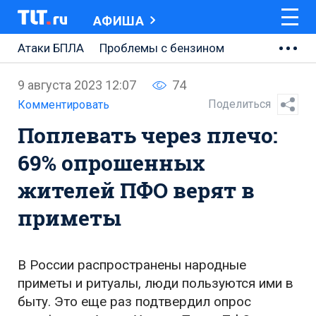
АФИША
Атаки БПЛА
Проблемы с бензином
АВТОВАЗ
9 августа 2023 12:07
74
Ремонт Центральной площади
Поделиться
Комментировать
Поплевать через плечо:
Ремонт Обводного шоссе
69% опрошенных
Набережная Тольятти
жителей ПФО верят в
Неделя Тольятти
приметы
В России распространены народные
приметы и ритуалы, люди пользуются ими в
быту. Это еще раз подтвердил опрос