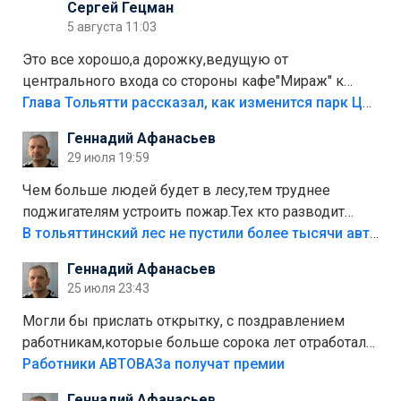
Сергей Гецман
5 августа 11:03
Это все хорошо,а дорожку,ведущую от
центрального входа со стороны кафе"Мираж" к
аттракционам слабо доделать?А то бордюры
Глава Тольятти рассказал, как изменится парк Центрального района
положили,а плитки не хватило,т.к.осенью и зимой
Геннадий Афанасьев
лежала в парке и испортилась.Да еще,видимо,часть
29 июля 19:59
украли.
Чем больше людей будет в лесу,тем труднее
поджигателям устроить пожар.Тех кто разводит
костры,тех надо безбожно штрафовать.Камер полно
В тольяттинский лес не пустили более тысячи автомобилей
стоит,почему водители всё равно едут в лес?
Геннадий Афанасьев
Штрафы мизерные.
25 июля 23:43
Могли бы прислать открытку, с поздравлением
работникам,которые больше сорока лет отработали
на предприятии.
Работники АВТОВАЗа получат премии
Геннадий Афанасьев