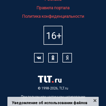
Правила портала
Политика конфиденциальности
© 1998-2026, TLT.ru
При полном или частичном цитировании
материалов, ссылка на TLT.ru обязательна.
Уведомление об использовании файлов