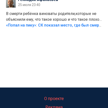
25 июля 23:40
В смерти ребёнка виноваты родители,которые не
объяснили ему, что такое хорошо и что такое плохо!
Лезть через такой забор,верх безумия,есть же
«Попал на пику»: СК показал место, где был смертельно травмирован ребенок в Тольятти
калитка,ворота! Жалко ребёнка,но он сам выбрал
свою судьбу.
О проекте
Реклама