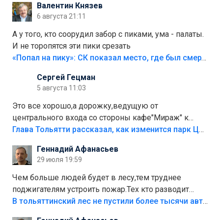
Валентин Князев
6 августа 21:11
А у того, кто соорудил забор с пиками, ума - палаты.
И не торопятся эти пики срезать
«Попал на пику»: СК показал место, где был смертельно травмирован ребенок в Тольятти
Сергей Гецман
5 августа 11:03
Это все хорошо,а дорожку,ведущую от
центрального входа со стороны кафе"Мираж" к
аттракционам слабо доделать?А то бордюры
Глава Тольятти рассказал, как изменится парк Центрального района
положили,а плитки не хватило,т.к.осенью и зимой
Геннадий Афанасьев
лежала в парке и испортилась.Да еще,видимо,часть
29 июля 19:59
украли.
Чем больше людей будет в лесу,тем труднее
поджигателям устроить пожар.Тех кто разводит
костры,тех надо безбожно штрафовать.Камер полно
В тольяттинский лес не пустили более тысячи автомобилей
стоит,почему водители всё равно едут в лес?