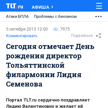
АФИША
Атаки БПЛА
Проблемы с бензином
АВТОВАЗ
5 октября 2015 12:00
7975
Ремонт Центральной площади
Поделиться
Комментировать
Сегодня отмечает День
Ремонт Обводного шоссе
рождения директор
Набережная Тольятти
Тольяттинской
Неделя Тольятти
филармонии Лидия
Семенова
Портал TLT.ru сердечно поздравляет
Лидию Валентиновну и желает ей