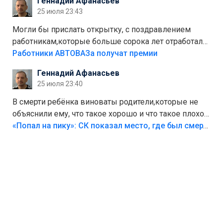
Геннадий Афанасьев
Штрафы мизерные.
25 июля 23:43
Могли бы прислать открытку, с поздравлением
работникам,которые больше сорока лет отработали
на предприятии.
Работники АВТОВАЗа получат премии
Геннадий Афанасьев
25 июля 23:40
В смерти ребёнка виноваты родители,которые не
объяснили ему, что такое хорошо и что такое плохо!
Лезть через такой забор,верх безумия,есть же
«Попал на пику»: СК показал место, где был смертельно травмирован ребенок в Тольятти
калитка,ворота! Жалко ребёнка,но он сам выбрал
свою судьбу.