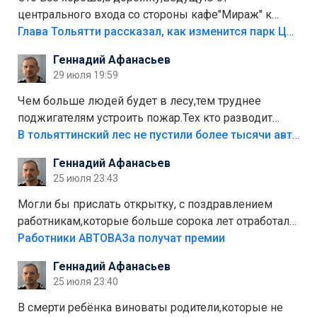
центрального входа со стороны кафе"Мираж" к
аттракционам слабо доделать?А то бордюры
Глава Тольятти рассказал, как изменится парк Центрального района
положили,а плитки не хватило,т.к.осенью и зимой
Геннадий Афанасьев
лежала в парке и испортилась.Да еще,видимо,часть
29 июля 19:59
украли.
Чем больше людей будет в лесу,тем труднее
поджигателям устроить пожар.Тех кто разводит
костры,тех надо безбожно штрафовать.Камер полно
В тольяттинский лес не пустили более тысячи автомобилей
стоит,почему водители всё равно едут в лес?
Геннадий Афанасьев
Штрафы мизерные.
25 июля 23:43
Могли бы прислать открытку, с поздравлением
работникам,которые больше сорока лет отработали
на предприятии.
Работники АВТОВАЗа получат премии
Геннадий Афанасьев
25 июля 23:40
В смерти ребёнка виноваты родители,которые не