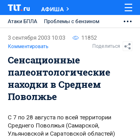
АФИША
Атаки БПЛА
Проблемы с бензином
АВТОВАЗ
3 сентября 2003 10:03
11852
Ремонт Центральной площади
Поделиться
Комментировать
Сенсационные
Ремонт Обводного шоссе
палеонтологические
Набережная Тольятти
находки в Среднем
Неделя Тольятти
Поволжье
С 7 по 28 августа по всей территории
Среднего Поволжья (Самарской,
Ульяновской и Саратовской областей)