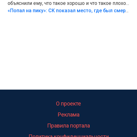
объяснили ему, что такое хорошо и что такое плохо!
Лезть через такой забор,верх безумия,есть же
«Попал на пику»: СК показал место, где был смертельно травмирован ребенок в Тольятти
калитка,ворота! Жалко ребёнка,но он сам выбрал
свою судьбу.
О проекте
Реклама
Правила портала
Политика конфиденциальности