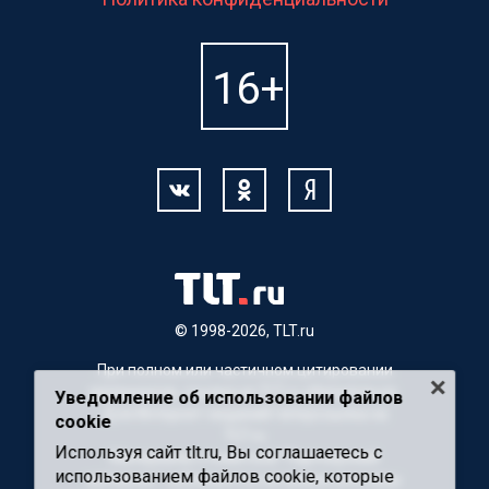
© 1998-2026, TLT.ru
При полном или частичном цитировании
материалов, ссылка на TLT.ru обязательна.
Уведомление об использовании файлов
Для Интернет-изданий гиперссылка на
cookie
TLT.ru
Используя сайт tlt.ru, Вы соглашаетесь с
Материалы с пометкой "Партнерский
использованием файлов cookie, которые
материал" публикуются на правах рекламы.