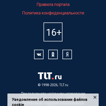
Правила портала
Политика конфиденциальности
© 1998-2026, TLT.ru
При полном или частичном цитировании
материалов, ссылка на TLT.ru обязательна.
Уведомление об использовании файлов
Для Интернет-изданий гиперссылка на
cookie