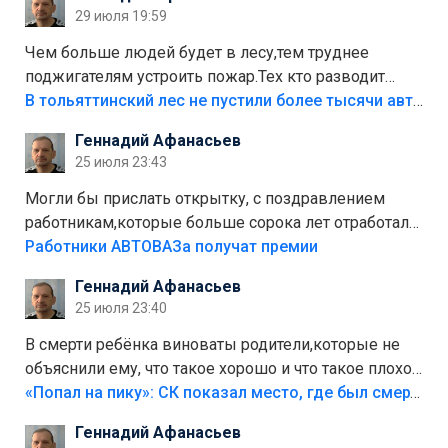
лежала в парке и испортилась.Да еще,видимо,часть
29 июля 19:59
украли.
Чем больше людей будет в лесу,тем труднее
поджигателям устроить пожар.Тех кто разводит
костры,тех надо безбожно штрафовать.Камер полно
В тольяттинский лес не пустили более тысячи автомобилей
стоит,почему водители всё равно едут в лес?
Геннадий Афанасьев
Штрафы мизерные.
25 июля 23:43
Могли бы прислать открытку, с поздравлением
работникам,которые больше сорока лет отработали
на предприятии.
Работники АВТОВАЗа получат премии
Геннадий Афанасьев
25 июля 23:40
В смерти ребёнка виноваты родители,которые не
объяснили ему, что такое хорошо и что такое плохо!
Лезть через такой забор,верх безумия,есть же
«Попал на пику»: СК показал место, где был смертельно травмирован ребенок в Тольятти
калитка,ворота! Жалко ребёнка,но он сам выбрал
Геннадий Афанасьев
свою судьбу.