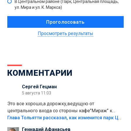
В Центральном районе (Парк, Центральная площадь,
ул. Мира и ул. К. Маркса)
Просмотреть результаты
КОММЕНТАРИИ
Сергей Гецман
5 августа 11:03
Это все хорошо,а дорожку,ведущую от
центрального входа со стороны кафе"Мираж" к
аттракционам слабо доделать?А то бордюры
Глава Тольятти рассказал, как изменится парк Центрального района
положили,а плитки не хватило,т.к.осенью и зимой
Геннадий Афанасьев