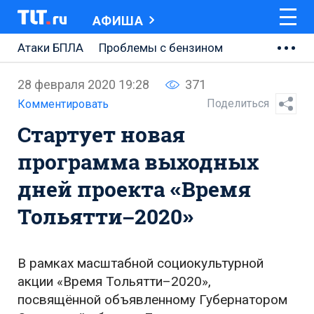
АФИША
Атаки БПЛА
Проблемы с бензином
АВТОВАЗ
28 февраля 2020 19:28
371
Ремонт Центральной площади
Поделиться
Комментировать
Стартует новая
Ремонт Обводного шоссе
программа выходных
Набережная Тольятти
дней проекта «Время
Неделя Тольятти
Тольятти–2020»
В рамках масштабной социокультурной
акции «Время Тольятти–2020»,
посвящённой объявленному Губернатором