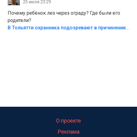
25 июля 23:29
Почему ребёнок лез через ограду? Где были его
родители?
В Тольятти охранника подозревают в причинении смерти ребенку
О проекте
Реклама