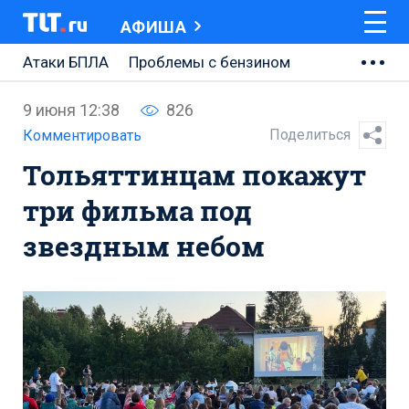
АФИША
Атаки БПЛА
Проблемы с бензином
АВТОВАЗ
9 июня 12:38
826
Ремонт Центральной площади
Поделиться
Комментировать
Тольяттинцам покажут
Ремонт Обводного шоссе
три фильма под
Набережная Тольятти
звездным небом
Неделя Тольятти