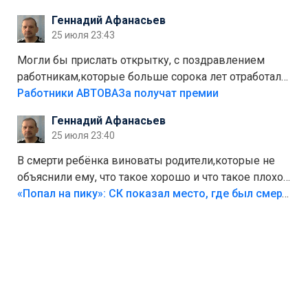
стоит,почему водители всё равно едут в лес?
Геннадий Афанасьев
Штрафы мизерные.
25 июля 23:43
Могли бы прислать открытку, с поздравлением
работникам,которые больше сорока лет отработали
на предприятии.
Работники АВТОВАЗа получат премии
Геннадий Афанасьев
25 июля 23:40
В смерти ребёнка виноваты родители,которые не
объяснили ему, что такое хорошо и что такое плохо!
Лезть через такой забор,верх безумия,есть же
«Попал на пику»: СК показал место, где был смертельно травмирован ребенок в Тольятти
калитка,ворота! Жалко ребёнка,но он сам выбрал
свою судьбу.