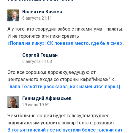
Валентин Князев
6 августа 21:11
А у того, кто соорудил забор с пиками, ума - палаты.
И не торопятся эти пики срезать
«Попал на пику»: СК показал место, где был смертельно травмирован ребенок в Тольятти
Сергей Гецман
5 августа 11:03
Это все хорошо,а дорожку,ведущую от
центрального входа со стороны кафе"Мираж" к
аттракционам слабо доделать?А то бордюры
Глава Тольятти рассказал, как изменится парк Центрального района
положили,а плитки не хватило,т.к.осенью и зимой
Геннадий Афанасьев
лежала в парке и испортилась.Да еще,видимо,часть
29 июля 19:59
украли.
Чем больше людей будет в лесу,тем труднее
поджигателям устроить пожар.Тех кто разводит
костры,тех надо безбожно штрафовать.Камер полно
В тольяттинский лес не пустили более тысячи автомобилей