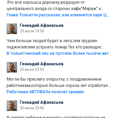
Это все хорошо,а дорожку,ведущую от
центрального входа со стороны кафе"Мираж" к
аттракционам слабо доделать?А то бордюры
Глава Тольятти рассказал, как изменится парк Центрального района
положили,а плитки не хватило,т.к.осенью и зимой
Геннадий Афанасьев
лежала в парке и испортилась.Да еще,видимо,часть
29 июля 19:59
украли.
Чем больше людей будет в лесу,тем труднее
поджигателям устроить пожар.Тех кто разводит
костры,тех надо безбожно штрафовать.Камер полно
В тольяттинский лес не пустили более тысячи автомобилей
стоит,почему водители всё равно едут в лес?
Геннадий Афанасьев
Штрафы мизерные.
25 июля 23:43
Могли бы прислать открытку, с поздравлением
работникам,которые больше сорока лет отработали
на предприятии.
Работники АВТОВАЗа получат премии
Геннадий Афанасьев
25 июля 23:40
В смерти ребёнка виноваты родители,которые не