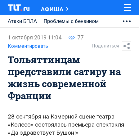
АФИША
Атаки БПЛА
Проблемы с бензином
АВТОВАЗ
1 октября 2019 11:04
77
Ремонт Центральной площади
Поделиться
Комментировать
Тольяттинцам
Ремонт Обводного шоссе
представили сатиру на
Набережная Тольятти
жизнь современной
Неделя Тольятти
Франции
28 сентября на Камерной сцене театра
«Колесо» состоялась премьера спектакля
«Да здравствует Бушон!»