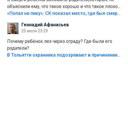
объяснили ему, что такое хорошо и что такое плохо!
Лезть через такой забор,верх безумия,есть же
«Попал на пику»: СК показал место, где был смертельно травмирован ребенок в Тольятти
калитка,ворота! Жалко ребёнка,но он сам выбрал
Геннадий Афанасьев
свою судьбу.
25 июля 23:29
Почему ребёнок лез через ограду? Где были его
родители?
В Тольятти охранника подозревают в причинении смерти ребенку