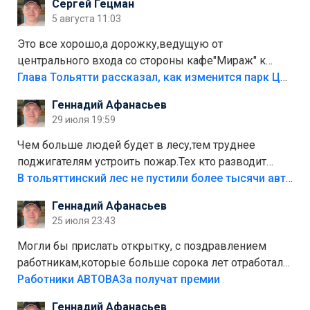
Сергей Гецман
5 августа 11:03
Это все хорошо,а дорожку,ведущую от
центрального входа со стороны кафе"Мираж" к
аттракционам слабо доделать?А то бордюры
Глава Тольятти рассказал, как изменится парк Центрального района
положили,а плитки не хватило,т.к.осенью и зимой
Геннадий Афанасьев
лежала в парке и испортилась.Да еще,видимо,часть
29 июля 19:59
украли.
Чем больше людей будет в лесу,тем труднее
поджигателям устроить пожар.Тех кто разводит
костры,тех надо безбожно штрафовать.Камер полно
В тольяттинский лес не пустили более тысячи автомобилей
стоит,почему водители всё равно едут в лес?
Геннадий Афанасьев
Штрафы мизерные.
25 июля 23:43
Могли бы прислать открытку, с поздравлением
работникам,которые больше сорока лет отработали
на предприятии.
Работники АВТОВАЗа получат премии
Геннадий Афанасьев