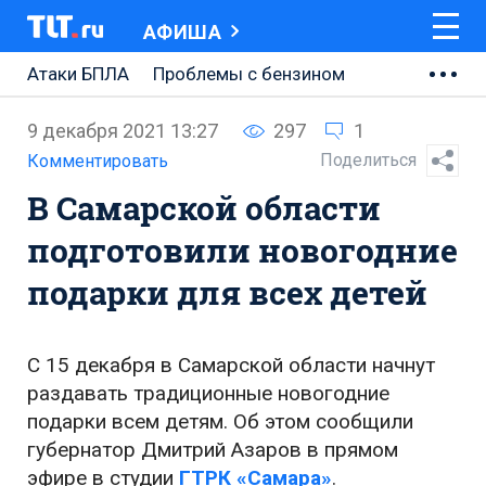
АФИША
Атаки БПЛА
Проблемы с бензином
АВТОВАЗ
9 декабря 2021 13:27
297
1
Ремонт Центральной площади
Поделиться
Комментировать
В Самарской области
Ремонт Обводного шоссе
подготовили новогодние
Набережная Тольятти
подарки для всех детей
Неделя Тольятти
С 15 декабря в Самарской области начнут
раздавать традиционные новогодние
подарки всем детям. Об этом сообщили
губернатор Дмитрий Азаров в прямом
эфире в студии
ГТРК «Самара»
.