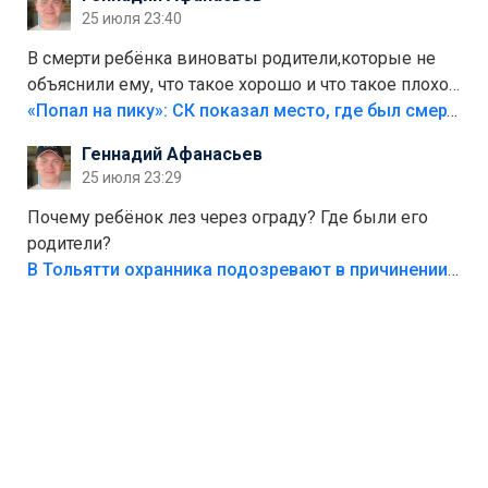
25 июля 23:40
В смерти ребёнка виноваты родители,которые не
объяснили ему, что такое хорошо и что такое плохо!
Лезть через такой забор,верх безумия,есть же
«Попал на пику»: СК показал место, где был смертельно травмирован ребенок в Тольятти
калитка,ворота! Жалко ребёнка,но он сам выбрал
Геннадий Афанасьев
свою судьбу.
25 июля 23:29
Почему ребёнок лез через ограду? Где были его
родители?
В Тольятти охранника подозревают в причинении смерти ребенку