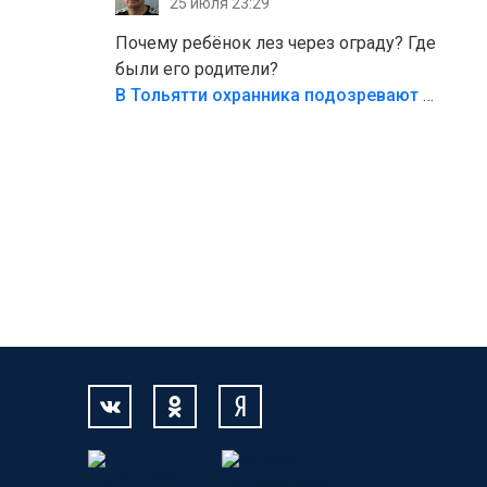
25 июля 23:29
Жалко ребёнка,но он сам выбрал свою
судьбу.
Почему ребёнок лез через ограду? Где
были его родители?
В Тольятти охранника подозревают в причинении смерти ребенку