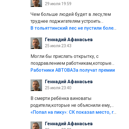
29 июля 19:59
лежала в парке и испортилась.Да
еще,видимо,часть украли.
Чем больше людей будет в лесу,тем
труднее поджигателям устроить
пожар.Тех кто разводит костры,тех
В тольяттинский лес не пустили более тысячи автомобилей
надо безбожно штрафовать.Камер
Геннадий Афанасьев
полно стоит,почему водители всё
25 июля 23:43
равно едут в лес? Штрафы мизерные.
Могли бы прислать открытку, с
поздравлением работникам,которые
больше сорока лет отработали на
Работники АВТОВАЗа получат премии
предприятии.
Геннадий Афанасьев
25 июля 23:40
В смерти ребёнка виноваты
родители,которые не объяснили ему,
что такое хорошо и что такое плохо!
«Попал на пику»: СК показал место, где был смертельно травмирован ребенок в Тольятти
Лезть через такой забор,верх
Геннадий Афанасьев
безумия,есть же калитка,ворота!