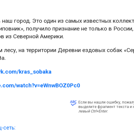
 наш город. Это один из самых известных коллек
повник», получило признание не только в России, 
ов из Северной Америки.
м лесу, на территории Деревни ездовых собак «С
8а.
/vk.com/kras_sobaka
ube.com/watch?v=eWnwBOZ0Pc0
Если вы нашли ошибку, пожал
выделите фрагмент текста и
левый Ctrl+Enter
.
-сеть: