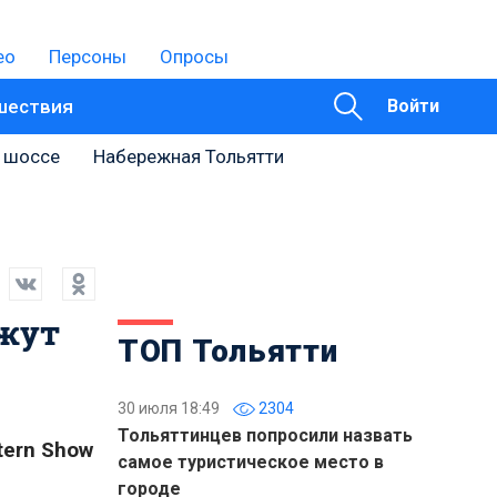
ео
Персоны
Опросы
шествия
Войти
 шоссе
Набережная Тольятти
ажут
ТОП Тольятти
30 июля 18:49
2304
Тольяттинцев попросили назвать
tern
Show
самое туристическое место в
городе