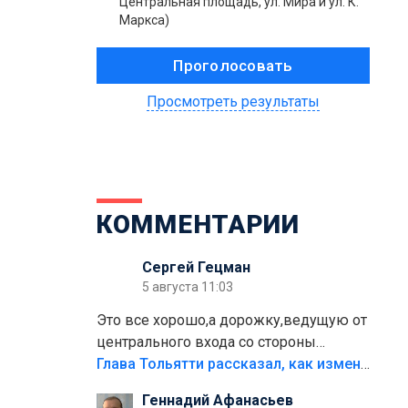
Центральная площадь, ул. Мира и ул. К.
Маркса)
Просмотреть результаты
КОММЕНТАРИИ
Сергей Гецман
5 августа 11:03
Это все хорошо,а дорожку,ведущую от
центрального входа со стороны
кафе"Мираж" к аттракционам слабо
Глава Тольятти рассказал, как изменится парк Центрального района
доделать?А то бордюры положили,а
Геннадий Афанасьев
плитки не хватило,т.к.осенью и зимой