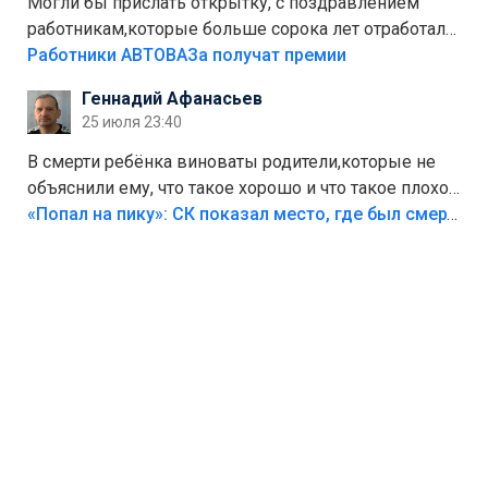
Могли бы прислать открытку, с поздравлением
работникам,которые больше сорока лет отработали
на предприятии.
Работники АВТОВАЗа получат премии
Геннадий Афанасьев
25 июля 23:40
В смерти ребёнка виноваты родители,которые не
объяснили ему, что такое хорошо и что такое плохо!
Лезть через такой забор,верх безумия,есть же
«Попал на пику»: СК показал место, где был смертельно травмирован ребенок в Тольятти
калитка,ворота! Жалко ребёнка,но он сам выбрал
свою судьбу.