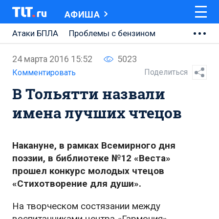
АФИША
Атаки БПЛА
Проблемы с бензином
АВТОВАЗ
24 марта 2016 15:52
5023
Ремонт Центральной площади
Поделиться
Комментировать
В Тольятти назвали
Ремонт Обводного шоссе
имена лучших чтецов
Набережная Тольятти
Неделя Тольятти
Накануне, в рамках Всемирного дня
поэзии, в библиотеке №12 «Веста»
прошел конкурс молодых чтецов
«Стихотворение для души».
На творческом состязании между
воспитанниками центра «Гармония»,