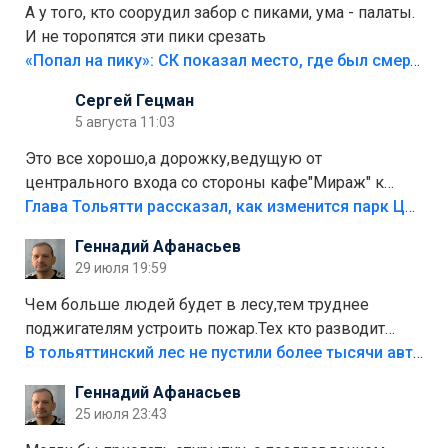
А у того, кто соорудил забор с пиками, ума - палаты.
И не торопятся эти пики срезать
«Попал на пику»: СК показал место, где был смертельно травмирован ребенок в Тольятти
Сергей Гецман
5 августа 11:03
Это все хорошо,а дорожку,ведущую от
центрального входа со стороны кафе"Мираж" к
аттракционам слабо доделать?А то бордюры
Глава Тольятти рассказал, как изменится парк Центрального района
положили,а плитки не хватило,т.к.осенью и зимой
Геннадий Афанасьев
лежала в парке и испортилась.Да еще,видимо,часть
29 июля 19:59
украли.
Чем больше людей будет в лесу,тем труднее
поджигателям устроить пожар.Тех кто разводит
костры,тех надо безбожно штрафовать.Камер полно
В тольяттинский лес не пустили более тысячи автомобилей
стоит,почему водители всё равно едут в лес?
Геннадий Афанасьев
Штрафы мизерные.
25 июля 23:43