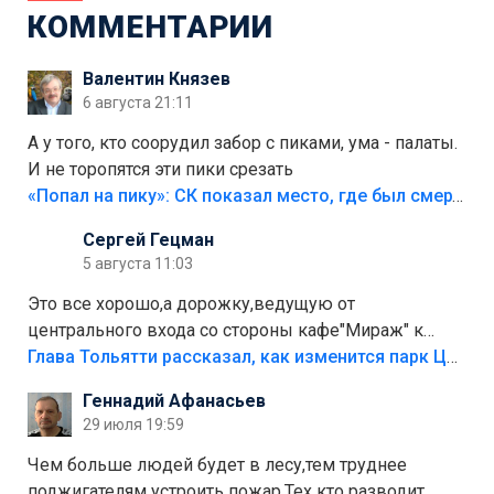
КОММЕНТАРИИ
Валентин Князев
6 августа 21:11
А у того, кто соорудил забор с пиками, ума - палаты.
И не торопятся эти пики срезать
«Попал на пику»: СК показал место, где был смертельно травмирован ребенок в Тольятти
Сергей Гецман
5 августа 11:03
Это все хорошо,а дорожку,ведущую от
центрального входа со стороны кафе"Мираж" к
аттракционам слабо доделать?А то бордюры
Глава Тольятти рассказал, как изменится парк Центрального района
положили,а плитки не хватило,т.к.осенью и зимой
Геннадий Афанасьев
лежала в парке и испортилась.Да еще,видимо,часть
29 июля 19:59
украли.
Чем больше людей будет в лесу,тем труднее
поджигателям устроить пожар.Тех кто разводит