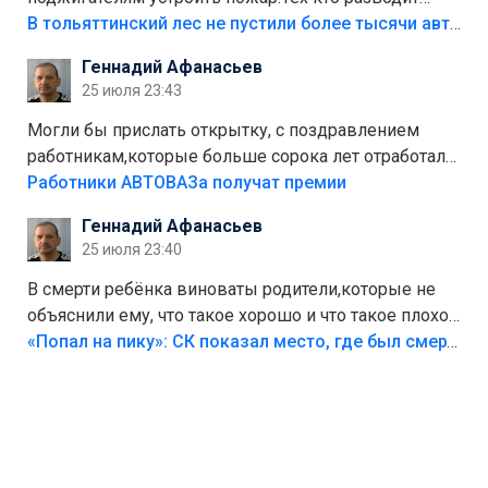
костры,тех надо безбожно штрафовать.Камер полно
В тольяттинский лес не пустили более тысячи автомобилей
стоит,почему водители всё равно едут в лес?
Геннадий Афанасьев
Штрафы мизерные.
25 июля 23:43
Могли бы прислать открытку, с поздравлением
работникам,которые больше сорока лет отработали
на предприятии.
Работники АВТОВАЗа получат премии
Геннадий Афанасьев
25 июля 23:40
В смерти ребёнка виноваты родители,которые не
объяснили ему, что такое хорошо и что такое плохо!
Лезть через такой забор,верх безумия,есть же
«Попал на пику»: СК показал место, где был смертельно травмирован ребенок в Тольятти
калитка,ворота! Жалко ребёнка,но он сам выбрал
свою судьбу.