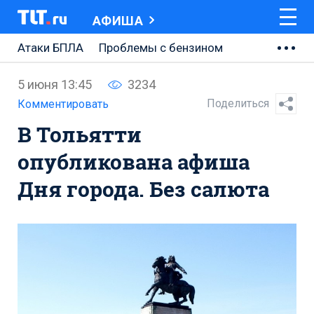
АФИША
Атаки БПЛА
Проблемы с бензином
АВТОВАЗ
5 июня 13:45
3234
Ремонт Центральной площади
Поделиться
Комментировать
В Тольятти
Ремонт Обводного шоссе
опубликована афиша
Набережная Тольятти
Дня города. Без салюта
Неделя Тольятти