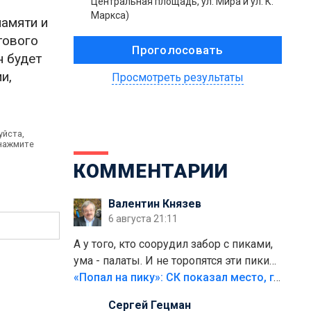
Центральная площадь, ул. Мира и ул. К.
Маркса)
памяти и
тового
н будет
и,
Просмотреть результаты
уйста,
 нажмите
КОММЕНТАРИИ
Валентин Князев
6 августа 21:11
А у того, кто соорудил забор с пиками,
ума - палаты. И не торопятся эти пики
срезать
«Попал на пику»: СК показал место, где был смертельно травмирован ребенок в Тольятти
Сергей Гецман