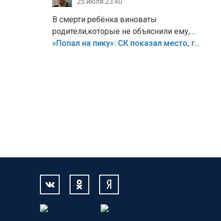
25 июля 23:40
В смерти ребёнка виноваты
родители,которые не объяснили ему,
что такое хорошо и что такое плохо!
«Попал на пику»: СК показал место, где был смертельно травмирован ребенок в Тольятти
Лезть через такой забор,верх
безумия,есть же калитка,ворота!
Жалко ребёнка,но он сам выбрал свою
судьбу.