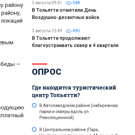
3 августа 09:41
548
у району
В Тольятти отметили День
 району,
Воздушно-десантных войск
 локаций
3 августа 15:49
495
В Тольятти продолжают
чевым
благоустраивать сквер в 4 квартале
обеды —
ОПРОС
Где находится туристический
центр Тольятти?
В Автозаводском районе (набережная,
продукцию
парки и скверы вдоль ул.
сплатный
Революционной)
В Центральном районе (Парк,