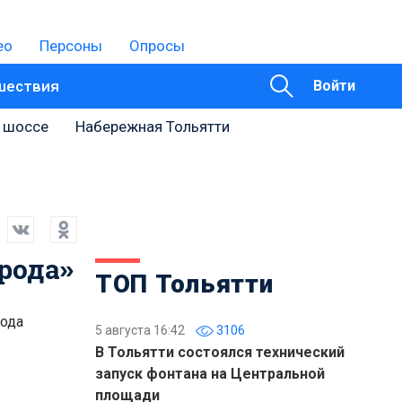
ео
Персоны
Опросы
шествия
Войти
 шоссе
Набережная Тольятти
рода»
ТОП Тольятти
рода
5 августа 16:42
3106
В Тольятти состоялся технический
запуск фонтана на Центральной
площади