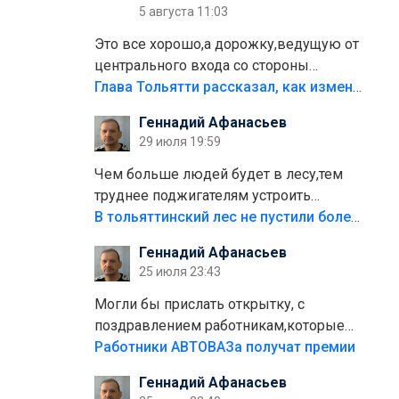
5 августа 11:03
Это все хорошо,а дорожку,ведущую от
центрального входа со стороны
кафе"Мираж" к аттракционам слабо
Глава Тольятти рассказал, как изменится парк Центрального района
доделать?А то бордюры положили,а
Геннадий Афанасьев
плитки не хватило,т.к.осенью и зимой
29 июля 19:59
лежала в парке и испортилась.Да
еще,видимо,часть украли.
Чем больше людей будет в лесу,тем
труднее поджигателям устроить
пожар.Тех кто разводит костры,тех
В тольяттинский лес не пустили более тысячи автомобилей
надо безбожно штрафовать.Камер
Геннадий Афанасьев
полно стоит,почему водители всё
25 июля 23:43
равно едут в лес? Штрафы мизерные.
Могли бы прислать открытку, с
поздравлением работникам,которые
больше сорока лет отработали на
Работники АВТОВАЗа получат премии
предприятии.
Геннадий Афанасьев