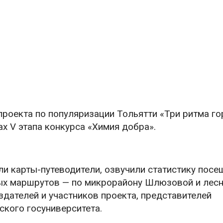
проекта по популяризации Тольятти «Три ритма го
х V этапа конкурса «Химия добра».
и карты-путеводители, озвучили статистику посе
овых маршрутов — по микрорайону Шлюзовой и лес
дателей и участников проекта, представителей
ского госуниверситета.