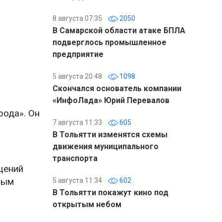
8 августа 07:35
2050
В Самарской области атаке БПЛА
подверглось промышленное
предприятие
5 августа 20:48
1098
Скончался основатель компании
«ИнфоЛада» Юрий Перевалов
рода». Он
7 августа 11:33
605
В Тольятти изменятся схемы
движения муниципального
транспорта
щений
ным
5 августа 11:34
602
В Тольятти покажут кино под
открытым небом