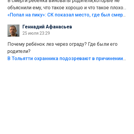
В смерти ребёнка виноваты родители,которые не
объяснили ему, что такое хорошо и что такое плохо!
Лезть через такой забор,верх безумия,есть же
«Попал на пику»: СК показал место, где был смертельно травмирован ребенок в Тольятти
калитка,ворота! Жалко ребёнка,но он сам выбрал
Геннадий Афанасьев
свою судьбу.
25 июля 23:29
Почему ребёнок лез через ограду? Где были его
родители?
В Тольятти охранника подозревают в причинении смерти ребенку