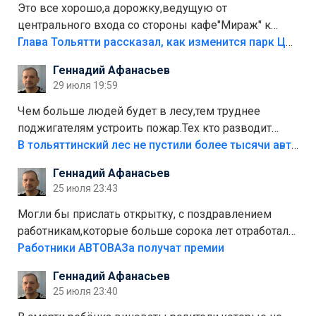
Это все хорошо,а дорожку,ведущую от
центрального входа со стороны кафе"Мираж" к
аттракционам слабо доделать?А то бордюры
Глава Тольятти рассказал, как изменится парк Центрального района
положили,а плитки не хватило,т.к.осенью и зимой
Геннадий Афанасьев
лежала в парке и испортилась.Да еще,видимо,часть
29 июля 19:59
украли.
Чем больше людей будет в лесу,тем труднее
поджигателям устроить пожар.Тех кто разводит
костры,тех надо безбожно штрафовать.Камер полно
В тольяттинский лес не пустили более тысячи автомобилей
стоит,почему водители всё равно едут в лес?
Геннадий Афанасьев
Штрафы мизерные.
25 июля 23:43
Могли бы прислать открытку, с поздравлением
работникам,которые больше сорока лет отработали
на предприятии.
Работники АВТОВАЗа получат премии
Геннадий Афанасьев
25 июля 23:40