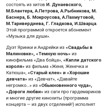
состоять из хитов
И. Дунаевского,
М.Блантера, А.Петрова, А.Рыбникова, М.
Баснера, Б. Мокроусова, А.Пахмутовой,
М.Таривердиева, Г. Гладкова, И.Шварца
.
Этой программой откроется абонемент
«Музыка для души».
Дуэт Яринки и Андрейки из
«Свадьбы в
Малиновке», «Темную ночь»
из
кинофильма «Два бойца»,
«Капли датского
короля»
из фильма «Женя, Женечка и
Катюша»,
«Старый клен» и «Хорошие
девчата»
из «Девчат», «Давайте
негромко…» из
«Обыкновенного чуда»,
«Дороги любви»
из саги про гардемаринов
и многие другие кинохиты (программа
концерта — из двух отделений!) исполнят