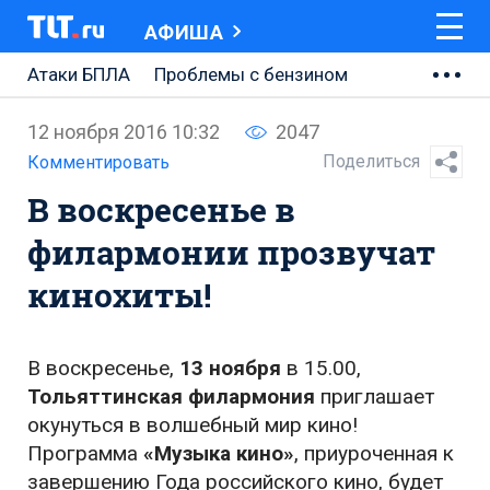
АФИША
Атаки БПЛА
Проблемы с бензином
АВТОВАЗ
12 ноября 2016 10:32
2047
Ремонт Центральной площади
Поделиться
Комментировать
В воскресенье в
Ремонт Обводного шоссе
филармонии прозвучат
Набережная Тольятти
кинохиты!
Неделя Тольятти
В воскресенье,
13 ноября
в 15.00,
Тольяттинская филармония
приглашает
окунуться в волшебный мир кино!
Программа
«Музыка кино»
, приуроченная к
завершению Года российского кино, будет