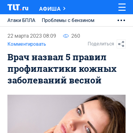
АФИША
Атаки БПЛА
Проблемы с бензином
АВТОВАЗ
22 марта 2023 08:09
260
Ремонт Центральной площади
Поделиться
Комментировать
Врач назвал 5 правил
Ремонт Обводного шоссе
профилактики кожных
Набережная Тольятти
заболеваний весной
Неделя Тольятти