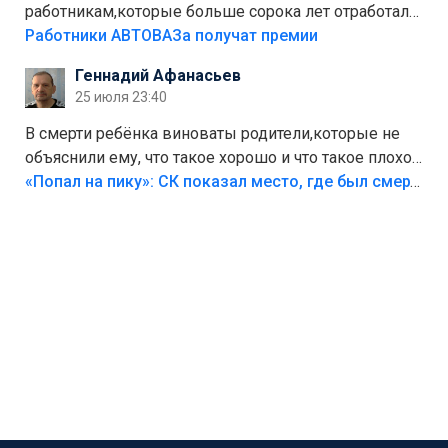
работникам,которые больше сорока лет отработали
на предприятии.
Работники АВТОВАЗа получат премии
Геннадий Афанасьев
25 июля 23:40
В смерти ребёнка виноваты родители,которые не
объяснили ему, что такое хорошо и что такое плохо!
Лезть через такой забор,верх безумия,есть же
«Попал на пику»: СК показал место, где был смертельно травмирован ребенок в Тольятти
калитка,ворота! Жалко ребёнка,но он сам выбрал
свою судьбу.