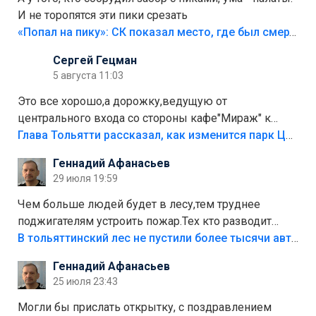
И не торопятся эти пики срезать
«Попал на пику»: СК показал место, где был смертельно травмирован ребенок в Тольятти
Сергей Гецман
5 августа 11:03
Это все хорошо,а дорожку,ведущую от
центрального входа со стороны кафе"Мираж" к
аттракционам слабо доделать?А то бордюры
Глава Тольятти рассказал, как изменится парк Центрального района
положили,а плитки не хватило,т.к.осенью и зимой
Геннадий Афанасьев
лежала в парке и испортилась.Да еще,видимо,часть
29 июля 19:59
украли.
Чем больше людей будет в лесу,тем труднее
поджигателям устроить пожар.Тех кто разводит
костры,тех надо безбожно штрафовать.Камер полно
В тольяттинский лес не пустили более тысячи автомобилей
стоит,почему водители всё равно едут в лес?
Геннадий Афанасьев
Штрафы мизерные.
25 июля 23:43
Могли бы прислать открытку, с поздравлением