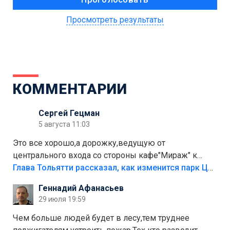
Просмотреть результаты
КОММЕНТАРИИ
Сергей Гецман
5 августа 11:03
Это все хорошо,а дорожку,ведущую от
центрального входа со стороны кафе"Мираж" к
аттракционам слабо доделать?А то бордюры
Глава Тольятти рассказал, как изменится парк Центрального района
положили,а плитки не хватило,т.к.осенью и зимой
Геннадий Афанасьев
лежала в парке и испортилась.Да еще,видимо,часть
29 июля 19:59
украли.
Чем больше людей будет в лесу,тем труднее