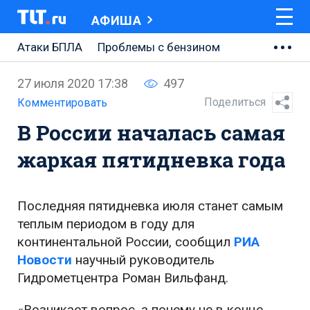
АФИША
Атаки БПЛА
Проблемы с бензином
АВТОВАЗ
27 июля 2020 17:38
497
Ремонт Центральной площади
Поделиться
Комментировать
В России началась самая
Ремонт Обводного шоссе
жаркая пятидневка года
Набережная Тольятти
Неделя Тольятти
Последняя пятидневка июля станет самым
теплым периодом в году для
континентальной России, сообщил
РИА
Новости
научный руководитель
Гидрометцентра Роман Вильфанд.
«Возникает вопрос, а почему не в конце