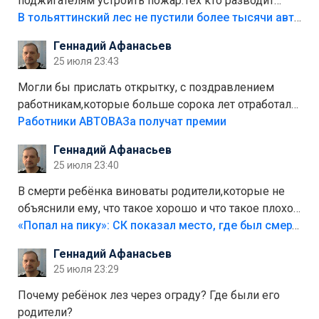
поджигателям устроить пожар.Тех кто разводит
костры,тех надо безбожно штрафовать.Камер полно
В тольяттинский лес не пустили более тысячи автомобилей
стоит,почему водители всё равно едут в лес?
Геннадий Афанасьев
Штрафы мизерные.
25 июля 23:43
Могли бы прислать открытку, с поздравлением
работникам,которые больше сорока лет отработали
на предприятии.
Работники АВТОВАЗа получат премии
Геннадий Афанасьев
25 июля 23:40
В смерти ребёнка виноваты родители,которые не
объяснили ему, что такое хорошо и что такое плохо!
Лезть через такой забор,верх безумия,есть же
«Попал на пику»: СК показал место, где был смертельно травмирован ребенок в Тольятти
калитка,ворота! Жалко ребёнка,но он сам выбрал
Геннадий Афанасьев
свою судьбу.
25 июля 23:29
Почему ребёнок лез через ограду? Где были его
родители?