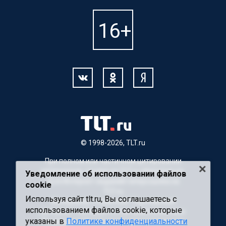
© 1998-2026, TLT.ru
При полном или частичном цитировании
материалов, ссылка на TLT.ru обязательна.
Уведомление об использовании файлов
Для Интернет-изданий гиперссылка на
cookie
TLT.ru
Используя сайт tlt.ru, Вы соглашаетесь с
Материалы с пометкой "Партнерский
использованием файлов cookie, которые
материал" публикуются на правах рекламы.
указаны в
Политике конфиденциальности
Редакция сайта не несет ответственности