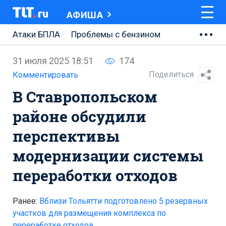
АФИША
Атаки БПЛА
Проблемы с бензином
АВТОВАЗ
31 июля 2025 18:51
174
Ремонт Центральной площади
Поделиться
Комментировать
В Ставропольском
Ремонт Обводного шоссе
районе обсудили
Набережная Тольятти
перспективы
Неделя Тольятти
модернизации системы
переработки отходов
Ранее:
Вблизи Тольятти подготовлено 5 резервных
участков для размещения комплекса по
переработке отходов .