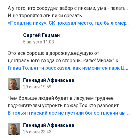
А у того, кто соорудил забор с пиками, ума - палаты.
И не торопятся эти пики срезать
«Попал на пику»: СК показал место, где был смертельно травмирован ребенок в Тольятти
Сергей Гецман
5 августа 11:03
Это все хорошо,а дорожку,ведущую от
центрального входа со стороны кафе"Мираж" к
аттракционам слабо доделать?А то бордюры
Глава Тольятти рассказал, как изменится парк Центрального района
положили,а плитки не хватило,т.к.осенью и зимой
Геннадий Афанасьев
лежала в парке и испортилась.Да еще,видимо,часть
29 июля 19:59
украли.
Чем больше людей будет в лесу,тем труднее
поджигателям устроить пожар.Тех кто разводит
костры,тех надо безбожно штрафовать.Камер полно
В тольяттинский лес не пустили более тысячи автомобилей
стоит,почему водители всё равно едут в лес?
Геннадий Афанасьев
Штрафы мизерные.
25 июля 23:43