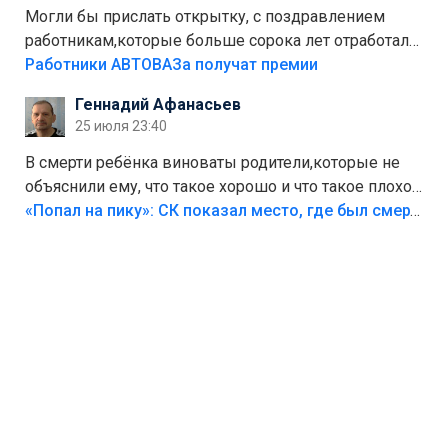
Могли бы прислать открытку, с поздравлением
работникам,которые больше сорока лет отработали
на предприятии.
Работники АВТОВАЗа получат премии
Геннадий Афанасьев
25 июля 23:40
В смерти ребёнка виноваты родители,которые не
объяснили ему, что такое хорошо и что такое плохо!
Лезть через такой забор,верх безумия,есть же
«Попал на пику»: СК показал место, где был смертельно травмирован ребенок в Тольятти
калитка,ворота! Жалко ребёнка,но он сам выбрал
свою судьбу.