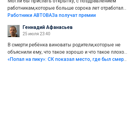
Могли бы прислать открытку, с поздравлением
работникам,которые больше сорока лет отработали
на предприятии.
Работники АВТОВАЗа получат премии
Геннадий Афанасьев
25 июля 23:40
В смерти ребёнка виноваты родители,которые не
объяснили ему, что такое хорошо и что такое плохо!
Лезть через такой забор,верх безумия,есть же
«Попал на пику»: СК показал место, где был смертельно травмирован ребенок в Тольятти
калитка,ворота! Жалко ребёнка,но он сам выбрал
свою судьбу.