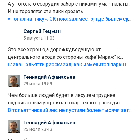
А у того, кто соорудил забор с пиками, ума - палаты.
И не торопятся эти пики срезать
«Попал на пику»: СК показал место, где был смертельно травмирован ребенок в Тольятти
Сергей Гецман
5 августа 11:03
Это все хорошо,а дорожку,ведущую от
центрального входа со стороны кафе"Мираж" к
аттракционам слабо доделать?А то бордюры
Глава Тольятти рассказал, как изменится парк Центрального района
положили,а плитки не хватило,т.к.осенью и зимой
Геннадий Афанасьев
лежала в парке и испортилась.Да еще,видимо,часть
29 июля 19:59
украли.
Чем больше людей будет в лесу,тем труднее
поджигателям устроить пожар.Тех кто разводит
костры,тех надо безбожно штрафовать.Камер полно
В тольяттинский лес не пустили более тысячи автомобилей
стоит,почему водители всё равно едут в лес?
Геннадий Афанасьев
Штрафы мизерные.
25 июля 23:43