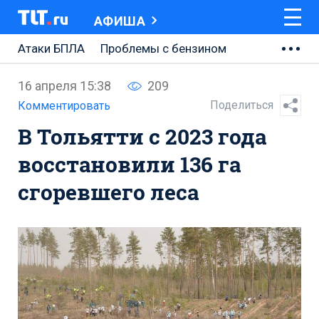
АФИША
Атаки БПЛА
Проблемы с бензином
АВТОВАЗ
16 апреля 15:38
209
Ремонт Центральной площади
Поделиться
Комментировать
В Тольятти с 2023 года
Ремонт Обводного шоссе
восстановили 136 га
Набережная Тольятти
сгоревшего леса
Неделя Тольятти