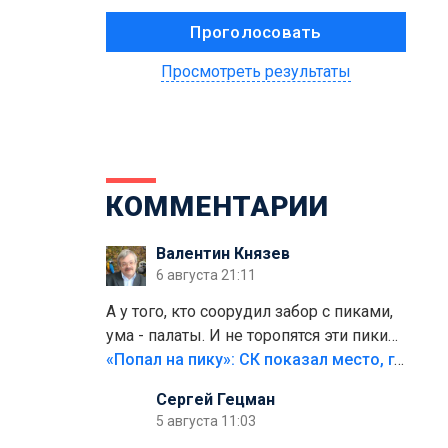
Просмотреть результаты
КОММЕНТАРИИ
Валентин Князев
6 августа 21:11
А у того, кто соорудил забор с пиками,
ума - палаты. И не торопятся эти пики
срезать
«Попал на пику»: СК показал место, где был смертельно травмирован ребенок в Тольятти
Сергей Гецман
5 августа 11:03