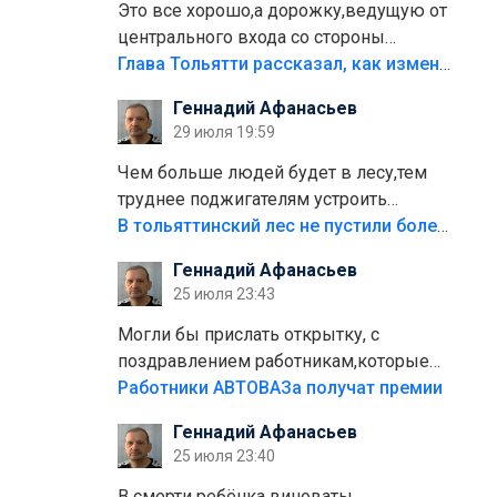
Это все хорошо,а дорожку,ведущую от
центрального входа со стороны
кафе"Мираж" к аттракционам слабо
Глава Тольятти рассказал, как изменится парк Центрального района
доделать?А то бордюры положили,а
Геннадий Афанасьев
плитки не хватило,т.к.осенью и зимой
29 июля 19:59
лежала в парке и испортилась.Да
еще,видимо,часть украли.
Чем больше людей будет в лесу,тем
труднее поджигателям устроить
пожар.Тех кто разводит костры,тех
В тольяттинский лес не пустили более тысячи автомобилей
надо безбожно штрафовать.Камер
Геннадий Афанасьев
полно стоит,почему водители всё
25 июля 23:43
равно едут в лес? Штрафы мизерные.
Могли бы прислать открытку, с
поздравлением работникам,которые
больше сорока лет отработали на
Работники АВТОВАЗа получат премии
предприятии.
Геннадий Афанасьев
25 июля 23:40
В смерти ребёнка виноваты