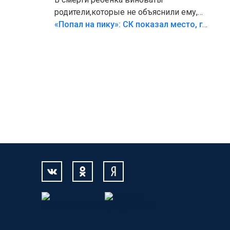
родители,которые не объяснили ему,
что такое хорошо и что такое плохо!
«Попал на пику»: СК показал место, где был смертельно травмирован ребенок в Тольятти
Лезть через такой забор,верх
безумия,есть же калитка,ворота!
Жалко ребёнка,но он сам выбрал свою
судьбу.