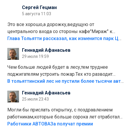
Сергей Гецман
5 августа 11:03
Это все хорошо,а дорожку,ведущую от
центрального входа со стороны кафе"Мираж" к
аттракционам слабо доделать?А то бордюры
Глава Тольятти рассказал, как изменится парк Центрального района
положили,а плитки не хватило,т.к.осенью и зимой
Геннадий Афанасьев
лежала в парке и испортилась.Да еще,видимо,часть
29 июля 19:59
украли.
Чем больше людей будет в лесу,тем труднее
поджигателям устроить пожар.Тех кто разводит
костры,тех надо безбожно штрафовать.Камер полно
В тольяттинский лес не пустили более тысячи автомобилей
стоит,почему водители всё равно едут в лес?
Геннадий Афанасьев
Штрафы мизерные.
25 июля 23:43
Могли бы прислать открытку, с поздравлением
работникам,которые больше сорока лет отработали
на предприятии.
Работники АВТОВАЗа получат премии