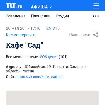
АФИША
Заведения
Площадки
Студии
Музеи
Кино
Концерты
20 мая 2017 17:10
315
Спектакли
Онлайн
Поделиться
Комментировать
Кафе "Сад"
Все места по теме:
#Общепит
(101)
Адрес:
ул. Юбилейная, 29, Тольятти, Самарская
область, Россия
Сайт:
https://vk.com/kafe_sad_tlt