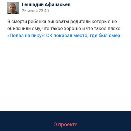
Геннадий Афанасьев
25 июля 23:40
В смерти ребёнка виноваты родители,которые не
объяснили ему, что такое хорошо и что такое плохо!
Лезть через такой забор,верх безумия,есть же
«Попал на пику»: СК показал место, где был смертельно травмирован ребенок в Тольятти
калитка,ворота! Жалко ребёнка,но он сам выбрал
свою судьбу.
О проекте