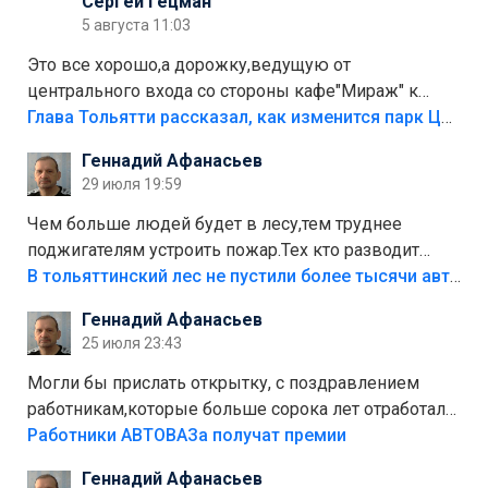
Сергей Гецман
5 августа 11:03
Это все хорошо,а дорожку,ведущую от
центрального входа со стороны кафе"Мираж" к
аттракционам слабо доделать?А то бордюры
Глава Тольятти рассказал, как изменится парк Центрального района
положили,а плитки не хватило,т.к.осенью и зимой
Геннадий Афанасьев
лежала в парке и испортилась.Да еще,видимо,часть
29 июля 19:59
украли.
Чем больше людей будет в лесу,тем труднее
поджигателям устроить пожар.Тех кто разводит
костры,тех надо безбожно штрафовать.Камер полно
В тольяттинский лес не пустили более тысячи автомобилей
стоит,почему водители всё равно едут в лес?
Геннадий Афанасьев
Штрафы мизерные.
25 июля 23:43
Могли бы прислать открытку, с поздравлением
работникам,которые больше сорока лет отработали
на предприятии.
Работники АВТОВАЗа получат премии
Геннадий Афанасьев