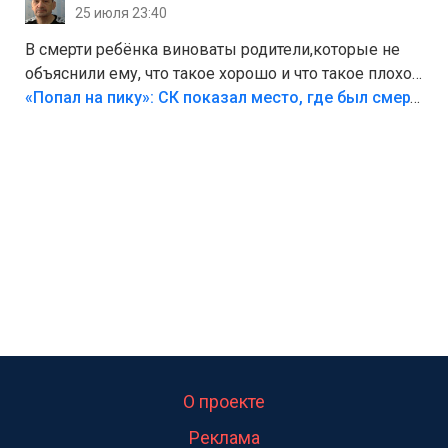
25 июля 23:40
В смерти ребёнка виноваты родители,которые не
объяснили ему, что такое хорошо и что такое плохо!
Лезть через такой забор,верх безумия,есть же
«Попал на пику»: СК показал место, где был смертельно травмирован ребенок в Тольятти
калитка,ворота! Жалко ребёнка,но он сам выбрал
свою судьбу.
О проекте
Реклама