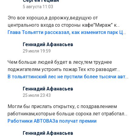
Сергей Гецман
5 августа 11:03
Это все хорошо,а дорожку,ведущую от
центрального входа со стороны кафе"Мираж" к
аттракционам слабо доделать?А то бордюры
Глава Тольятти рассказал, как изменится парк Центрального района
положили,а плитки не хватило,т.к.осенью и зимой
Геннадий Афанасьев
лежала в парке и испортилась.Да еще,видимо,часть
29 июля 19:59
украли.
Чем больше людей будет в лесу,тем труднее
поджигателям устроить пожар.Тех кто разводит
костры,тех надо безбожно штрафовать.Камер полно
В тольяттинский лес не пустили более тысячи автомобилей
стоит,почему водители всё равно едут в лес?
Геннадий Афанасьев
Штрафы мизерные.
25 июля 23:43
Могли бы прислать открытку, с поздравлением
работникам,которые больше сорока лет отработали
на предприятии.
Работники АВТОВАЗа получат премии
Геннадий Афанасьев