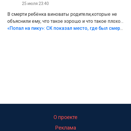
25 июля 23:40
В смерти ребёнка виноваты родители,которые не
объяснили ему, что такое хорошо и что такое плохо!
Лезть через такой забор,верх безумия,есть же
«Попал на пику»: СК показал место, где был смертельно травмирован ребенок в Тольятти
калитка,ворота! Жалко ребёнка,но он сам выбрал
свою судьбу.
О проекте
Реклама