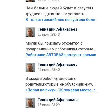
лежала в парке и испортилась.Да
еще,видимо,часть украли.
Чем больше людей будет в лесу,тем
труднее поджигателям устроить
пожар.Тех кто разводит костры,тех
В тольяттинский лес не пустили более тысячи автомобилей
надо безбожно штрафовать.Камер
Геннадий Афанасьев
полно стоит,почему водители всё
25 июля 23:43
равно едут в лес? Штрафы мизерные.
Могли бы прислать открытку, с
поздравлением работникам,которые
больше сорока лет отработали на
Работники АВТОВАЗа получат премии
предприятии.
Геннадий Афанасьев
25 июля 23:40
В смерти ребёнка виноваты
родители,которые не объяснили ему,
что такое хорошо и что такое плохо!
«Попал на пику»: СК показал место, где был смертельно травмирован ребенок в Тольятти
Лезть через такой забор,верх
Геннадий Афанасьев
безумия,есть же калитка,ворота!
25 июля 23:29
Жалко ребёнка,но он сам выбрал свою