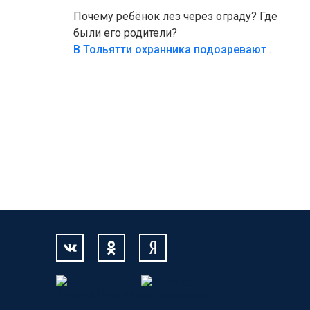
судьбу.
Почему ребёнок лез через ограду? Где
были его родители?
В Тольятти охранника подозревают в причинении смерти ребенку