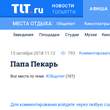
НОВОСТИ
АФИША
ТОЛЬЯТТИ
МЕСТА ОТДЫХА:
Общепит
Кинотеатры
Заведения
Площадки
Студии
Музеи
Кин
15 октября 2018 11:12
793
Комментироват
Папа Пекарь
Все места по теме:
#Общепит
(101)
Для комментирования войдите через любую соц