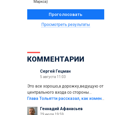
Маркса)
Просмотреть результаты
КОММЕНТАРИИ
Сергей Гецман
5 августа 11:03
Это все хорошо,а дорожку,ведущую от
центрального входа со стороны
кафе"Мираж" к аттракционам слабо
Глава Тольятти рассказал, как изменится парк Центрального района
доделать?А то бордюры положили,а
Геннадий Афанасьев
плитки не хватило,т.к.осенью и зимой
29 июля 19:59