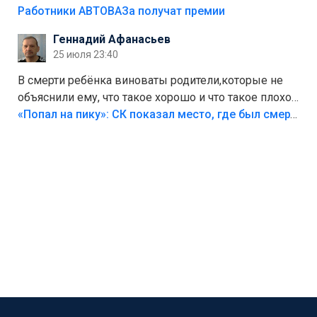
на предприятии.
Работники АВТОВАЗа получат премии
Геннадий Афанасьев
25 июля 23:40
В смерти ребёнка виноваты родители,которые не
объяснили ему, что такое хорошо и что такое плохо!
Лезть через такой забор,верх безумия,есть же
«Попал на пику»: СК показал место, где был смертельно травмирован ребенок в Тольятти
калитка,ворота! Жалко ребёнка,но он сам выбрал
свою судьбу.