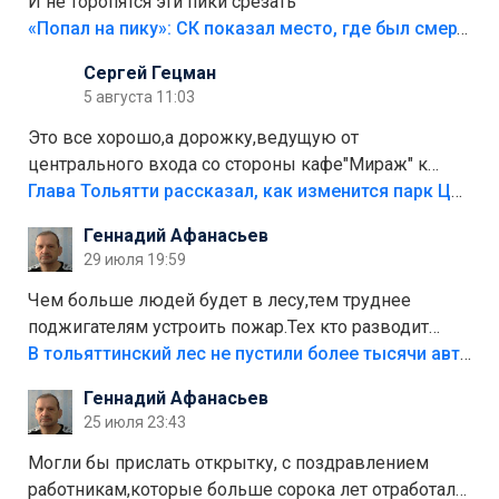
И не торопятся эти пики срезать
«Попал на пику»: СК показал место, где был смертельно травмирован ребенок в Тольятти
Сергей Гецман
5 августа 11:03
Это все хорошо,а дорожку,ведущую от
центрального входа со стороны кафе"Мираж" к
аттракционам слабо доделать?А то бордюры
Глава Тольятти рассказал, как изменится парк Центрального района
положили,а плитки не хватило,т.к.осенью и зимой
Геннадий Афанасьев
лежала в парке и испортилась.Да еще,видимо,часть
29 июля 19:59
украли.
Чем больше людей будет в лесу,тем труднее
поджигателям устроить пожар.Тех кто разводит
костры,тех надо безбожно штрафовать.Камер полно
В тольяттинский лес не пустили более тысячи автомобилей
стоит,почему водители всё равно едут в лес?
Геннадий Афанасьев
Штрафы мизерные.
25 июля 23:43
Могли бы прислать открытку, с поздравлением
работникам,которые больше сорока лет отработали