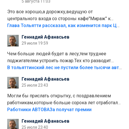
5 августа 11:03
Это все хорошо,а дорожку,ведущую от
центрального входа со стороны кафе"Мираж" к
аттракционам слабо доделать?А то бордюры
Глава Тольятти рассказал, как изменится парк Центрального района
положили,а плитки не хватило,т.к.осенью и зимой
Геннадий Афанасьев
лежала в парке и испортилась.Да еще,видимо,часть
29 июля 19:59
украли.
Чем больше людей будет в лесу,тем труднее
поджигателям устроить пожар.Тех кто разводит
костры,тех надо безбожно штрафовать.Камер полно
В тольяттинский лес не пустили более тысячи автомобилей
стоит,почему водители всё равно едут в лес?
Геннадий Афанасьев
Штрафы мизерные.
25 июля 23:43
Могли бы прислать открытку, с поздравлением
работникам,которые больше сорока лет отработали
на предприятии.
Работники АВТОВАЗа получат премии
Геннадий Афанасьев
25 июля 23:40