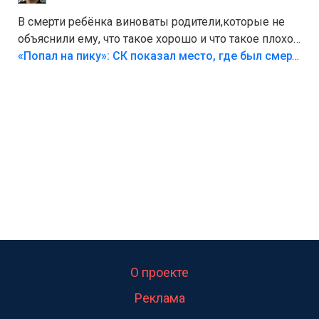
В смерти ребёнка виноваты родители,которые не
объяснили ему, что такое хорошо и что такое плохо!
Лезть через такой забор,верх безумия,есть же
«Попал на пику»: СК показал место, где был смертельно травмирован ребенок в Тольятти
калитка,ворота! Жалко ребёнка,но он сам выбрал
свою судьбу.
О проекте
Реклама