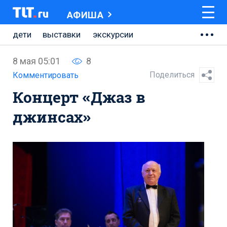
АФИША
дети
выставки
экскурсии
мастер-классы
концерт
8 мая 05:01
8
искусство
фестивали
Поделиться
Комментировать
Концерт «Джаз в
джинсах»