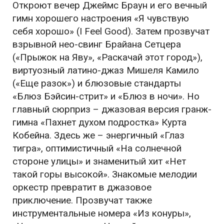
Откроют вечер Джеймс Браун и его вечный
гимн хорошего настроения «Я чувствую
себя хорошо» (I Feel Good). Затем прозвучат
взрывной нео-свинг Брайана Сетцера
(«Прыжок на Яву», «Раскачай этот город»),
виртуозный латино-джаз Мишеля Камило
(«Еще разок») и блюзовые стандарты
«Блюз Бэйсин-стрит» и «Блюз в ночи». Но
главный сюрприз – джазовая версия гранж-
гимна «Пахнет духом подростка» Курта
Кобейна. Здесь же – энергичный «Глаз
тигра», оптимистичный «На солнечной
стороне улицы» и знаменитый хит «Нет
такой горы высокой». Знакомые мелодии
оркестр превратит в джазовое
приключение. Прозвучат также
инструментальные номера «Из конуры»,